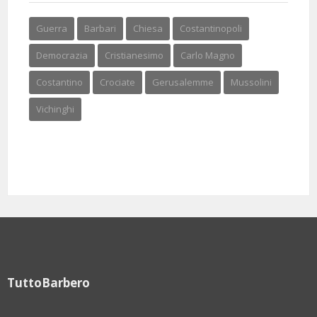
Guerra
Barbari
Chiesa
Costantinopoli
Democrazia
Cristianesimo
Carlo Magno
Costantino
Crociate
Gerusalemme
Mussolini
Vichinghi
TuttoBarbero