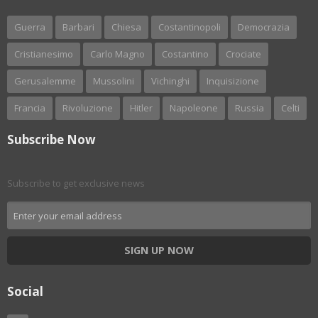
Guerra
Barbari
Chiesa
Costantinopoli
Democrazia
Cristianesimo
Carlo Magno
Costantino
Crociate
Gerusalemme
Mussolini
Vichinghi
Inquisizione
Francia
Rivoluzione
Hitler
Napoleone
Russia
Celti
Subscribe Now
Subscribe to get exclusive news
SIGN UP NOW
Social