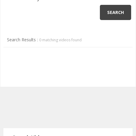
ANNI 80/90
A.C.D.C.
MICENI
MONETA UNICA E TERROR
PASSATO E PRESENTE
MEDI E PERSIANI
POST 2020 E ATTUALITÀ
IL TEMPO E LA STORIA
GRECI
Search Results :
0 matching videos found
IMPERO ROMANO
CIVILTÀ PRECOLOMBIANE