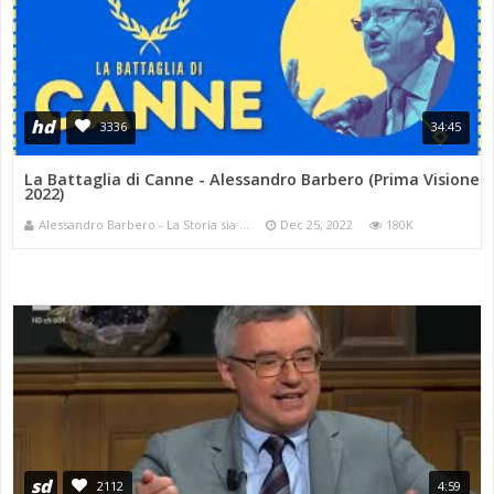
hd
3336
34:45
La Battaglia di Canne - Alessandro Barbero (Prima Visione
2022)
Alessandro Barbero - La Storia sia ...
Dec 25, 2022
180K
sd
2112
4:59