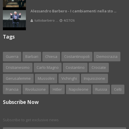
Alessandro Barbero - I cambiamenti nella sto ...
tuttobarbero ...
4/27/26
Tags
Guerra
Barbari
Chiesa
Costantinopoli
Democrazia
Cristianesimo
Carlo Magno
Costantino
Crociate
Gerusalemme
Mussolini
Vichinghi
Inquisizione
Francia
Rivoluzione
Hitler
Napoleone
Russia
Celti
Subscribe Now
Subscribe to get exclusive news