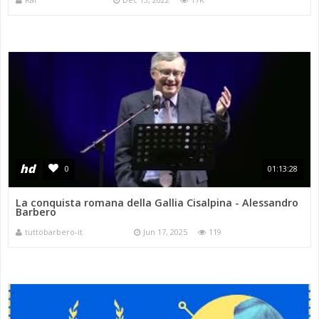
hd
0
01:13:28
La conquista romana della Gallia Cisalpina - Alessandro
Barbero
tuttobarbero-it
Jun 17, 2025
119