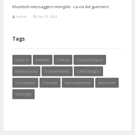
Khunbish messaggero mongolo - La via del guerriero
tuttob ...
Feb 13, 2026
Tags
Guerra
Barbari
Chiesa
Costantinopoli
Democrazia
Cristianesimo
Carlo Magno
Costantino
Crociate
Gerusalemme
Mussolini
Vichinghi