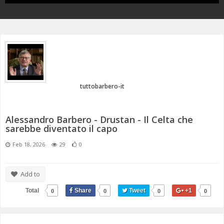
ANNI 80/90
A.C.D.C.
MICENI
MONETA UNICA E TERROR
PASSATO E PRESENTE
MEDI E PERSIANI
POST 2020 E ATTUALITÀ
IL TEMPO E LA STORIA
GRECI
IMPERO ROMANO
tuttobarbero-it
CIVILTÀ PRECOLOMBIANE
Alessandro Barbero - Drustan - Il Celta che
sarebbe diventato il capo
Feb 18, 2026
29
0
Add to
Total
Share
Tweet
+1
0
0
0
0