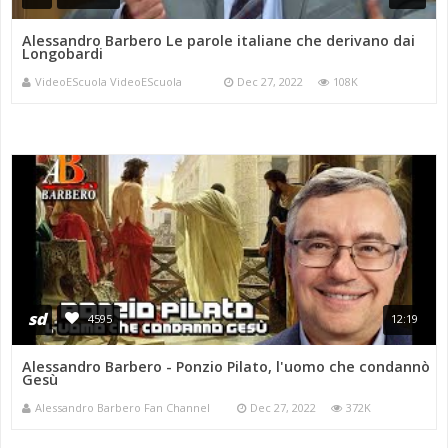
Alessandro Barbero Le parole italiane che derivano dai
Longobardi
VideoEScuola VideoEScuola
Dec 27, 2022
108K
sd
4595
12:19
Alessandro Barbero - Ponzio Pilato, l'uomo che condannò
Gesù
Alessandro Barbero Fan Channel
Dec 27, 2022
372K