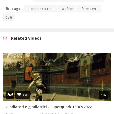
Tags
Cultura Di La Tène
La Tène
Età Del Ferro
Celti
Related Videos
hd
328
4:57
Gladiatori e gladiatrici - Superquark 13/07/2022
Rai
Dec 13, 2022
17K