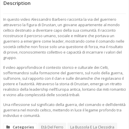
Description
In questo video Alessandro Barbero racconta la via del guerriero
attraverso la figura di Drustan, un giovane appartenente al mondo
celtico destinato a diventare capo della sua comunità. Il racconto
ricostruisce il percorso umano, sociale e militare che portava un
guerriero a emergere come leader, mostrando come il comando nelle
società celtiche non fosse solo una questione di forza, ma il risultato
di prove, riconoscimento collettivo e capacità di incarnare i valori del
gruppo.
Il video approfondisce il contesto storico e culturale dei Celti,
soffermandosi sulla formazione del guerriero, sul ruolo della guerra,
sull’onore, sul rapporto con il clan e sulle dinamiche che regolavano il
potere e l’autorità. Attraverso la storia di Drustan, emerge un ritratto
realistico della leadership nell’Europa antica, lontano dai miti romantici
e vicino alla complessità delle società tribali.
Una riflessione sul significato della guerra, del comando e dell’identità
guerriera nel mondo celtico, mettendo in luce il legame profondo tra
individuo e comunità.
Categories
Età Del Ferro
La Bussola E La Clessidra