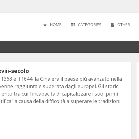
HOME
CATEGORIES
OTHER
I
IODO
 SECOLO
1870
xviii-secolo
ICA
LISMO
OPEI
 1368 e il 1644, la Cina era il paese più avanzato nella
venne raggiunta e superata dagli europei. Gli storici
to tra cui l'incapacità di capitalizzare i suoi primi
fica" a causa della difficoltà a superare le tradizioni
ALE
FREDDA