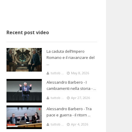
Recent post video
La caduta dell’Impero
Romano e il riavanzare del
...
tuttob ...
May 8, 2026
Alessandro Barbero - I
cambiamenti nella storia - ...
tuttob ...
Apr 27, 2026
Alessandro Barbero - Tra
pace e guerra - il ritorn ...
tuttob ...
Apr 4, 2026