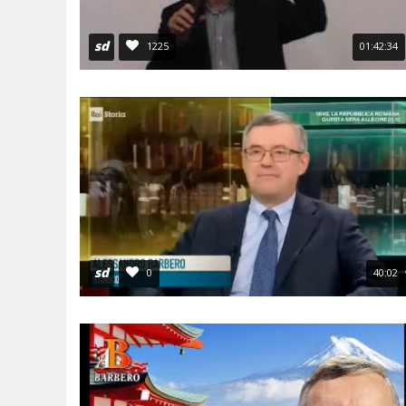
sd
1225
01:42:34
sd
0
40:02