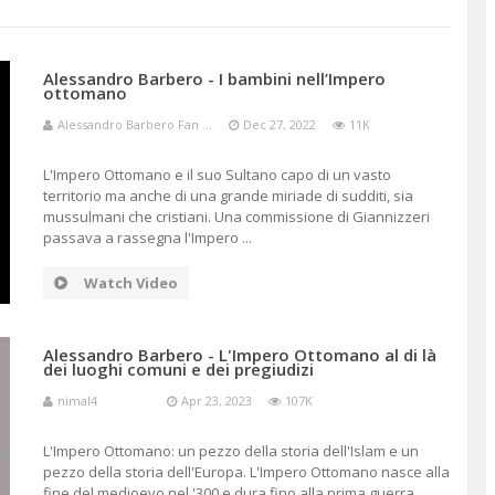
ISMO
Alessandro Barbero - I bambini nell’Impero
ottomano
Alessandro Barbero Fan ...
Dec 27, 2022
11K
L'Impero Ottomano e il suo Sultano capo di un vasto
territorio ma anche di una grande miriade di sudditi, sia
mussulmani che cristiani. Una commissione di Giannizzeri
passava a rassegna l'Impero ...
Watch Video
Alessandro Barbero - L'Impero Ottomano al di là
dei luoghi comuni e dei pregiudizi
nimal4
Apr 23, 2023
107K
L'Impero Ottomano: un pezzo della storia dell'Islam e un
pezzo della storia dell'Europa. L'Impero Ottomano nasce alla
fine del medioevo nel '300 e dura fino alla prima guerra