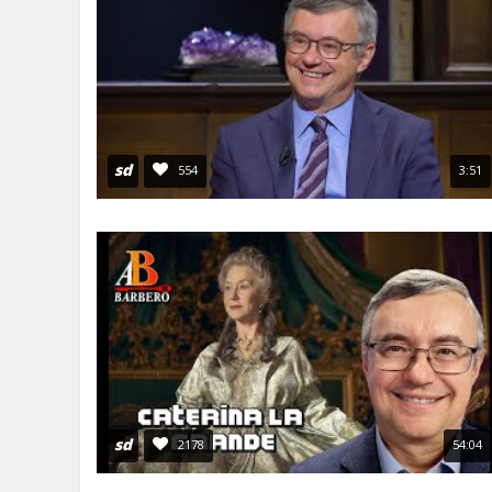
sd
554
3:51
sd
2178
54:04