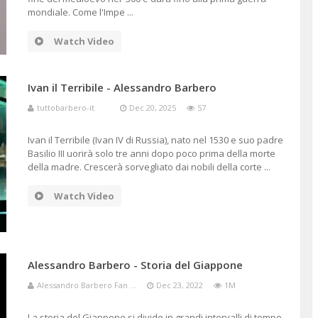
mondiale. Come l'Impe ...
Watch Video
Ivan il Terribile - Alessandro Barbero
tuttobarbero-it
Dec 20, 2025
57
Ivan il Terribile (Ivan IV di Russia), nato nel 1530 e suo padre
Basilio III uorirà solo tre anni dopo poco prima della morte
della madre. Crescerà sorvegliato dai nobili della corte ...
Watch Video
Alessandro Barbero - Storia del Giappone
Alessandro Barbero Fan ...
Dec 23, 2022
1M
La storia del Giappone si divide in grandi intervalli di tempo