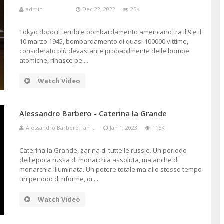
admin
Dec 22, 2022
25K
Tokyo dopo il terribile bombardamento americano tra il 9 e il
10 marzo 1945, bombardamento di quasi 100000 vittime,
considerato più devastante probabilmente delle bombe
atomiche, rinasce pe ...
Watch Video
Alessandro Barbero - Caterina la Grande
Alessandro Barbero Fan ...
Jan 1, 2023
115K
Caterina la Grande, zarina di tutte le russie. Un periodo
dell'epoca russa di monarchia assoluta, ma anche di
monarchia illuminata. Un potere totale ma allo stesso tempo
un periodo di riforme, di ...
Watch Video