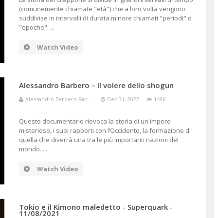
(comunemente chiamate "età") che a loro volta vengono
suddivise in intervalli di durata minore chiamati "periodi" o
"epoche". ...
Watch Video
Alessandro Barbero – Il volere dello shogun
Alessandro Barbero Fan ...
Dec 31, 2022
148K
Questo documentario rievoca la storia di un impero
misterioso, i suoi rapporti con l’Occidente, la formazione di
quella che diverrà una tra le più importanti nazioni del
mondo. ...
Watch Video
Tokio e il Kimono maledetto - Superquark -
11/08/2021