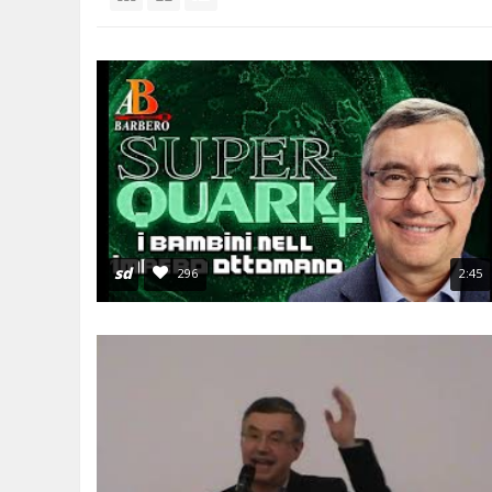
ANNI 80/90
A.C.D.C.
MICENI
MONETA UNICA E TERROR
PASSATO E PRESENTE
MEDI E PERSIANI
POST 2020 E ATTUALITÀ
IL TEMPO E LA STORIA
GRECI
IMPERO ROMANO
CIVILTÀ PRECOLOMBIANE
sd
296
2:45