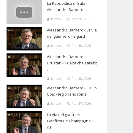
La Repubblica di Salò -
Alessandro Barbero
tuttob ...
Mar 10, 2026
Alessandro Barbero - La via
del guerriero - Sigurd ...
tuttob ...
Feb 18, 2026
Alessandro Barbero -
Drustan - Il Celta che sarebb
...
tuttob ...
Feb 18, 2026
Alessandro Barbero - Giulio
Ubio - legionario roma ...
tuttob ...
Feb 17, 2026
La via del guerriero -
Geoffroi De Champagne -
da ...