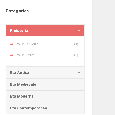
Categories
Preistoria
Età Della Pietra
(3)
Età Del Ferro
(1)
Età Antica
Età Medievale
Età Moderna
Età Contemporanea