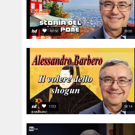
hd
18150
39:00
sd
1723
58:14