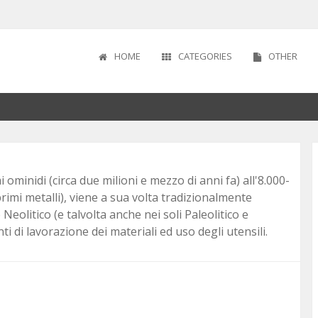
HOME
CATEGORIES
OTHER
I
IODO
 SECOLO
1870
ICA
LISMO
OPEI
 ominidi (circa due milioni e mezzo di anni fa) all'8.000-
 primi metalli), viene a sua volta tradizionalmente
 Neolitico (e talvolta anche nei soli Paleolitico e
i di lavorazione dei materiali ed uso degli utensili.
ALE
FREDDA