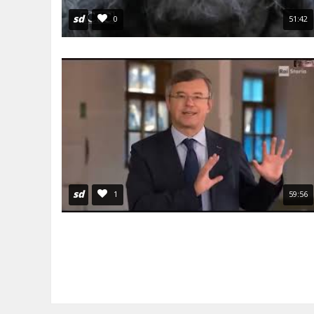
sd
0
51:42
sd
1
59:56