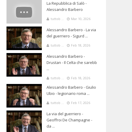
La Repubblica di Salò -
Alessandro Barbero
tuttob ...
Mar 10, 2026
Alessandro Barbero - La via
del guerriero - Sigurd ...
tuttob ...
Feb 18, 2026
Alessandro Barbero -
Drustan - Il Celta che sarebb
...
tuttob ...
Feb 18, 2026
Alessandro Barbero - Giulio
Ubio - legionario roma ...
tuttob ...
Feb 17, 2026
La via del guerriero -
Geoffroi De Champagne -
da ...