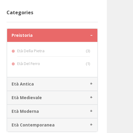
Categories
Preistoria
Età Della Pietra
(3)
Età Del Ferro
(1)
Età Antica
Età Medievale
Età Moderna
Età Contemporanea