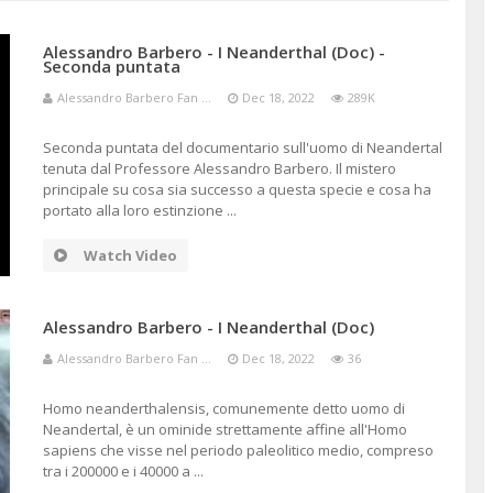
ISMO
Alessandro Barbero - I Neanderthal (Doc) -
Seconda puntata
Alessandro Barbero Fan ...
Dec 18, 2022
289K
Seconda puntata del documentario sull'uomo di Neandertal
tenuta dal Professore Alessandro Barbero. Il mistero
principale su cosa sia successo a questa specie e cosa ha
portato alla loro estinzione ...
Watch Video
Alessandro Barbero - I Neanderthal (Doc)
Alessandro Barbero Fan ...
Dec 18, 2022
36
Homo neanderthalensis, comunemente detto uomo di
Neandertal, è un ominide strettamente affine all'Homo
sapiens che visse nel periodo paleolitico medio, compreso
tra i 200000 e i 40000 a ...