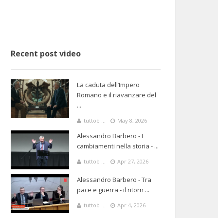
Recent post video
La caduta dell’Impero
Romano e il riavanzare del
...
tuttob ...
May 8, 2026
Alessandro Barbero - I
cambiamenti nella storia - ...
tuttob ...
Apr 27, 2026
Alessandro Barbero - Tra
pace e guerra - il ritorn ...
tuttob ...
Apr 4, 2026