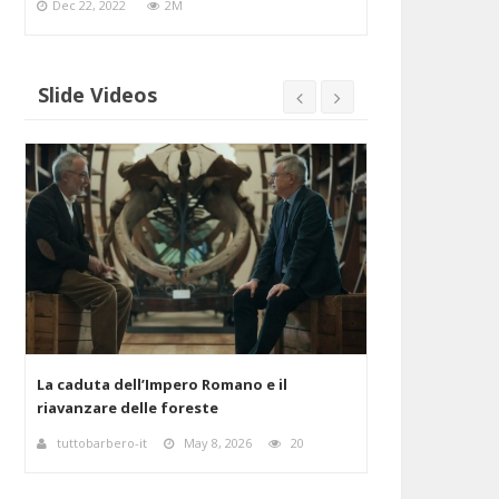
Dec 22, 2022
2M
Slide Videos
Alessandro Barbero - I cambiamenti nella
Alessandro Barb
storia - festa Internazionale della Storia di
tra scienza e f
Bologna
admin
May
tuttobarbero-it
Apr 27, 2026
22