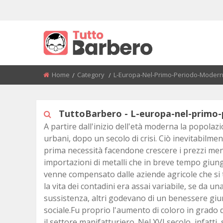
BACK
BACK
BACK
BACK
BACK
BACK
BACK
BACK
NEL SECOLO BREVE
SITE
TIMELINE
ETÀ DELLA PIETRA
SUMERI-ASSIRI-BABILONES
ALTO MEDIOEVO
L'EUROPA NEL PRIMO PER
RESTAURAZIONE E MOTI
MODERNO
RIVOLUZIONE
Home
Category
Current:
L-Europa-Nel-Primo-Periodo-Moder
PREISTORIA
ETÀ DEL RAME
EGIZI
BASSO MEDIOEVO
PRIVACY
ALESSANDRO BARBERO
L'ASIA TRA IL XVI E IL XVIII
POTENZE EUROPEE 1850 - 
ETÀ ANTICA
ETÀ DEL BRONZO
CINESI
TuttoBarbero - L-europa-nel-primo
AMERICA, AUSTRALIA E AFR
IMPERIALISMO E NAZIONA
DOPO L'ARRIVO DEGLI EUR
A partire dall'inizio dell'età moderna la popolaz
ETÀ MEDIEVALE
ETÀ DEL FERRO
VALLE DELL'INDO
PRIMA GUERRA MONDIALE
urbani, dopo un secolo di crisi. Ciò inevitabilm
L'EUROPA NEL XVII SECOLO
prima necessità facendone crescere i prezzi men
ETÀ MODERNA
ITTITI
PERIODO INTERBELLICO
importazioni di metalli che in breve tempo giun
L'ETÀ DEI LUMI E DELLE
RIVOLUZIONI
ETÀ CONTEMPORANEA
EBREI
venne compensato dalle aziende agricole che si
SECONDA GUERRA MONDI
la vita dei contadini era assai variabile, se da u
L'ASIA ALLA FINE DELL'ETÀ
LA BUSSOLA E LA CLESSIDRA
FENICI
sussistenza, altri godevano di un benessere giu
MODERNA (XVIII SECOLO)
DOPOGUERRA E GUERRA 
sociale.Fu proprio l'aumento di coloro in grado d
SUPERQUARK
CRETESI
il settore manifatturiero. Nel XVI secolo, infatti