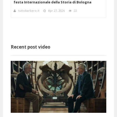
festa Internazionale della Storia di Bologna
scie
tuttobarbero-it
Apr 27, 2026
22
a
Recent post video