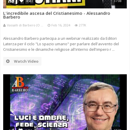
ANNI 80/90
hd
4587
37:08
A.C.D.C.
MICENI
L'incredibile ascesa del Cristianesimo - Alessandro
MONETA UNICA E TERROR
Barbero
PASSATO E PRESENTE
MEDI E PERSIANI
Vassalli di Barbero (O ...
Feb 16, 2024
277K
POST 2020 E ATTUALITÀ
IL TEMPO E LA STORIA
GRECI
Alessandro Barbero partecipa a un webinar realizzato da Editori
Laterza per il ciclo "Lo spazio umano" per parlare dell'avvento del
IMPERO ROMANO
Cristianesimo e le dinamiche religiose all'interno dell'impero r ...
CIVILTÀ PRECOLOMBIANE
Watch Video