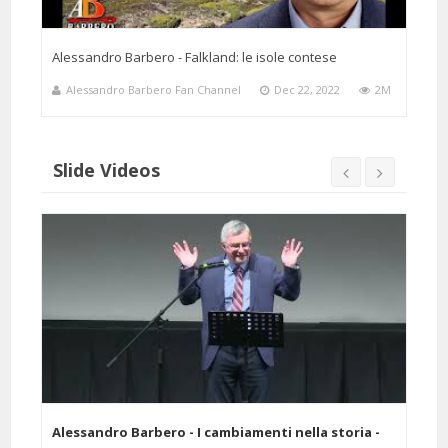
Alessandro Barbero - Falkland: le isole contese
Alessandro Barbero Fan Channel
Dec 22, 2022
2M
Slide Videos
elle
Alessandro Barbero - I cambiamenti nella storia -
Ales