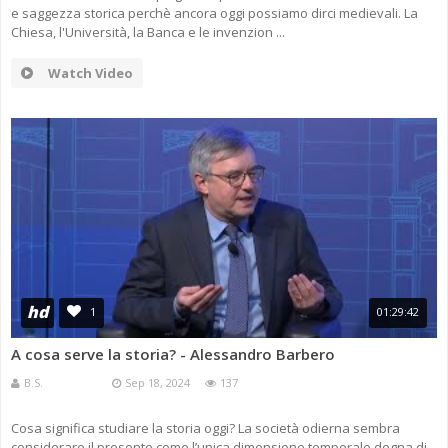
e saggezza storica perchè ancora oggi possiamo dirci medievali. La
Chiesa, l'Università, la Banca e le invenzion ...
Watch Video
hd
1
01:29:42
A cosa serve la storia? - Alessandro Barbero
B.S.
Sep 18, 2024
137
Cosa significa studiare la storia oggi? La società odierna sembra
considerare il presente come l’unica dimensione temporale degna di