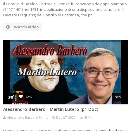
Il Concilio di Basilea, Ferrara e Firenze fu convocato da papa Martino V
(1417-1431) nel 1431, in applicazione di una disposizione conciliare (il
Decreto Frequens) del Concilio di Costanza, che pr ...
Watch Video
sd
7247
58:50
Alessandro Barbero - Martin Lutero (p1 Doc)
Alessandro Barbero Fan ...
Dec 27, 2022
531K
Martin Lutero, l'iniziatore della riforma protestante, l'uomo che da solo