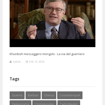
Khunbish messaggero mongolo - La via del guerriero
tuttob ...
Feb 13, 2026
Tags
Guerra
Barbari
Chiesa
Costantinopoli
Democrazia
Cristianesimo
Carlo Magno