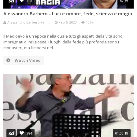
sd
1431
57:59
Alessandro Barbero - Luci e ombre, fede, scienza e magia
Alessandro Barbero Fan ...
Feb 6, 2023
106K
Il Medioevo è un’epoca nella quale tutti gli aspetti della vita sono
impregnati di religiosità. I luoghi della fede più profonda sono i
monasteri, ma l’imporsi nel ...
Watch Video
sd
984
01:00:18