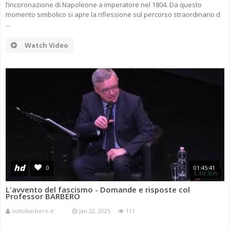
l’incoronazione di Napoleone a imperatore nel 1804. Da questo
momento simbolico si apre la riflessione sul percorso straordinario d
...
Watch Video
hd
0
01:45:41
L'avvento del fascismo - Domande e risposte col
Professor BARBERO
tuttobarbero-it
Jan 22, 2025
111