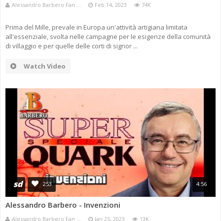
Alessandro Barbero Fan ...
Feb 14, 2023
74K
Prima del Mille, prevale in Europa un'attività artigiana limitata
all'essenziale, svolta nelle campagne per le esigenze della comunità
di villaggio e per quelle delle corti di signor ...
Watch Video
sd
253
4:56
Alessandro Barbero - Invenzioni
Alessandro Barbero Fan ...
Jan 25, 2023
13K