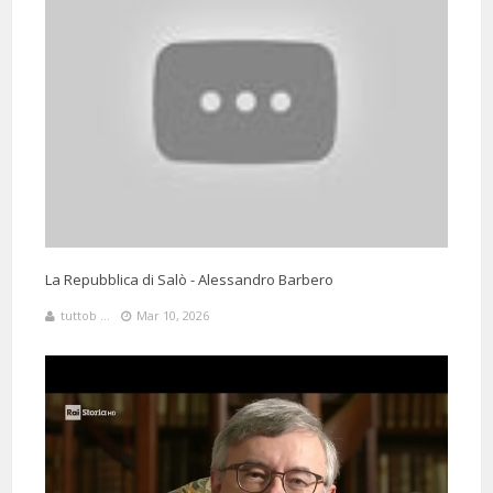
Ascoltare il prof. mi aiuta a
respirare.
5 Months 25 Days 23 Hours 33 Minutes ago
@liliacerafogli3260
Said:
Professor Barbero, è un piacere ascoltarla. 👏👏👏
La Repubblica di Salò - Alessandro Barbero
tuttob ...
Mar 10, 2026
6 Months 16 Days 23 Hours 20 Minutes ago
@RobertaPierallini
Said: