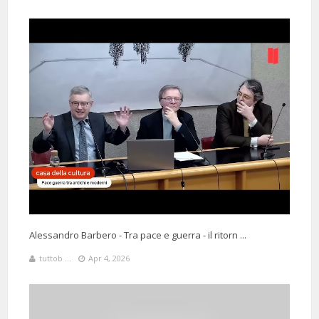
4 Months 5 Days 14 Hours 48 Minutes ago
Grande
3 Months 312 Hours 33 Minutes ago
@heartistofficial3877
Said:
un uomo del medioevo non aveva la fortuna di ascoltare un Barbero!!
:D
Alessandro Barbero - Tra pace e guerra - il ritorn ...
tuttob ...
Apr 4, 2026
@ghibellinfuggiasco74
Said:
4 Months 4 Days 18 Hours 14 Minutes ago