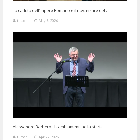
Dove si può sentire l’intervento dell’ altro invitato (scusate non so il
nome) su Roma?
La caduta dell’Impero Romano e il riavanzare del ...
tuttob ...
May 8, 2026
4 Months 135 Minutes ago
@Shiktlah
Said:
Il prof. Barbero è in grado di piegare lo spazio tempo. 30min con lui
sembrano 5....
Alessandro Barbero - I cambiamenti nella storia - ...
@wolmercancedda7863
Said:
tuttob ...
Apr 27, 2026