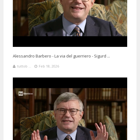
Grazie che ci salva da questa inesauribile ignoranza
4 Months 11 Days 5 Hours 17 Minutes ago
Alessandro Barbero - La via del guerriero - Sigurd ...
@HC29-92
Said:
Inizialmente avevo letto “Siamo tutti meridionali” 🤣
tuttob ...
Feb 18, 2026
4 Months 123 Hours 26 Minutes ago
@budvanbeyesten7487
Said:
Inquietante l'immagine che fa da sfondo