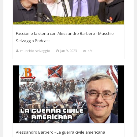
immaginazione e' salva👏
Facciamo la storia con Alessandro Barbero - Muschio
Selvaggio Podcast
muschio selvaggio
Jan 9, 2023
4M
4 Months 11 Days 2 Hours 20 Minutes ago
@dariadaria509
Said:
Ormai e diventato un rituale per me, ascoltando prof. Barbero è come
leggere un libro. Grazie 🙏
4 Months 8 Days 1 Hours 47 Minutes ago
@sandrabi814
Said:
Alessandro Barbero - La guerra civile americana
Obiettivo 2021:riuscire a vedere dal vivo un suo intervento 🤞🏻