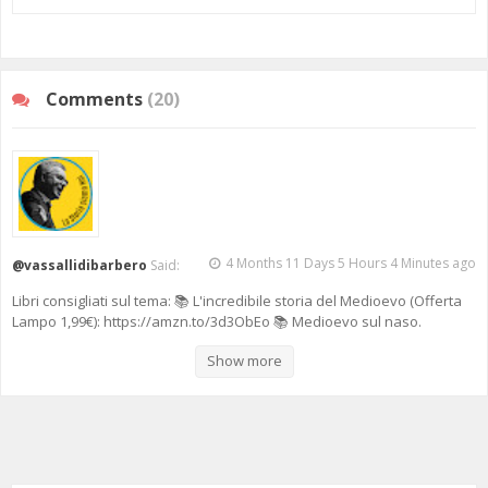
Comments
(20)
4 Months 11 Days 5 Hours 4 Minutes ago
@vassallidibarbero
Said:
Libri consigliati sul tema: 📚 L'incredibile storia del Medioevo (Offerta
Lampo 1,99€): https://amzn.to/3d3ObEo 📚 Medioevo sul naso.
Occhiali, bottoni e altre invenzioni medievali (C. Frugoni):
Show more
https://amzn.to/3crv601 📚 Dieci secoli di Medioevo (G. Sergi):
https://amzn.to/3lUwpaV 🔔 Iscriviti al Canale per non perderti nessun
video: https://bit.ly/2WqTVkg 💻 Ora online il primo sito e Blog su
Alessandro Barbero: https://www.vassallidibarbero.it/ ✅ 1 Mese di
Podcast e Musica Hi-Fi GRATIS (disdici quando vuoi):
https://amzn.to/31mrDdL 📌 Da oggi puoi sostenere il Canale:
https://www.buymeacoffee.com/vassallibarbero