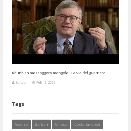
Khunbish messaggero mongolo - La via del guerriero
tuttob ...
Feb 13, 2026
Tags
Guerra
Barbari
Chiesa
Costantinopoli