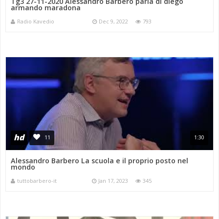
Tg3 27-11-2020 Alessandro Barbero parla di diego
armando maradona
Radio Kavedio
Dec 9, 2022
793
hd
11
1:30
Alessandro Barbero La scuola e il proprio posto nel
mondo
tuttobarbero-it
Jan 17, 2023
345