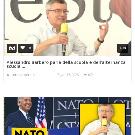
hd
20
4:38
Alessandro Barbero parla della scuola e dell’alternanza
scuola ...
tuttobarbero-it
Jan 17, 2023
676