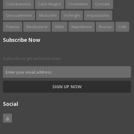
Cristianesimo
Carlo Magno
Costantino
Crociate
Gerusalemme
Mussolini
Vichinghi
Inquisizione
Francia
Rivoluzione
Hitler
Napoleone
Russia
Celti
Subscribe Now
Subscribe to get exclusive news
SIGN UP NOW
Social