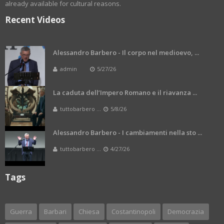
already available for cultural reasons.
Recent Videos
Alessandro Barbero - Il corpo nel medioevo, ...
admin
5/27/26
La caduta dell’Impero Romano e il riavanza ...
tuttobarbero ...
5/8/26
Alessandro Barbero - I cambiamenti nella sto ...
tuttobarbero ...
4/27/26
Tags
Guerra
Barbari
Chiesa
Costantinopoli
Democrazia