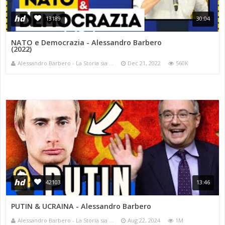
hd
13189
30:04
NATO e Democrazia - Alessandro Barbero
(2022)
Alessandro Barbero - La Storia sia ...
Dec 21, 2022
560K
hd
42103
13:46
PUTIN & UCRAINA - Alessandro Barbero
Alessandro Barbero - La Storia sia ...
Aug 22, 2024
1M