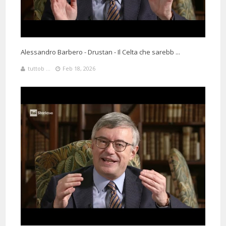
Alessandro Barbero - Drustan - Il Celta che sarebb ...
tuttob ...
Feb 18, 2026
4 Months 11 Days 5 Hours 4 Minutes ago
@mararga961
Said:
Dopo dell'articolo uscito in Germania Alighieri se lo tiene solo per lui il
medioevo e scrive di un girone apposta per noi.