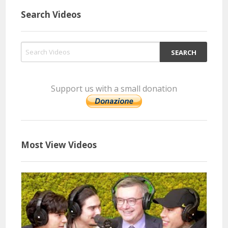
Search Videos
Support us with a small donation
4 Months 11 Days 2 Hours 42 Minutes ago
@giorgiafranco4186
Said:
Io ascolto il prof tutti i giorni, è una fonte inesauribile di cultura storica,
e nn solo, grazie Prof Barbero 🙏💗
Most View Videos
4 Months 11 Days 5 Hours 11 Minutes ago
@candidariva7461
Said:
Ogni mattina prima cosa? Ascolto il Prof BARBERO, cosi la mia