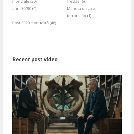
mondiale (20)
fredda (6)
Come spiega la storia il professor Barbero, non c'è nessuno! Starei
anni 80/90 (4)
Moneta unica e
ore e ore ad ascoltarlo.
terrorismo (1)
Post 2020 e attualità (48)
Recent post video
4 Months 14 Hours 41 Minutes ago
@acqua61
Said:
Buon giorno a voi tutti! Molto interessante 🤗🇮🇹🤗🇮🇹
4 Months 117 Hours 44 Minutes ago
@pierpaolo0101
Said: