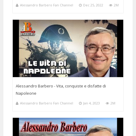
Alessandro Barbero Fan Channel
Dec 25, 2022
2M
4 Months 121 Hours 42 Minutes ago
@filipporandi7411
Said:
Grazie Professore (Cit Piero Angela)
Alessandro Barbero - Vita, conquiste e disfatte di
Napoleone
Alessandro Barbero Fan Channel
Jan 4, 2023
2M
4 Months 5 Days 19 Hours 49 Minutes ago
@faustofigone3824
Said:
Ha il dono di raccontare in modo avvincente la storia informandoci al
tempo stesso che della storia noi conosciamo quasi nulla