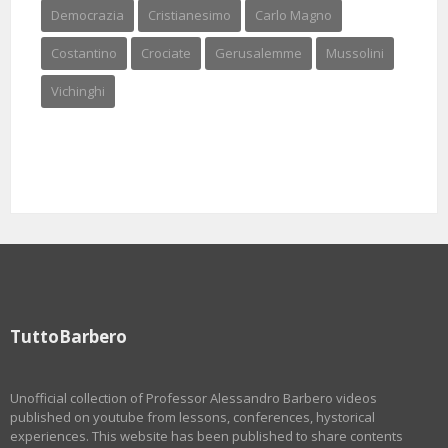
Democrazia
Cristianesimo
Carlo Magno
Costantino
Crociate
Gerusalemme
Mussolini
Vichinghi
TuttoBarbero
Unofficial collection of Professor Alessandro Barbero videos
published on youtube from lessons, conferences, hystorical
experiences. This website has been published to share contents