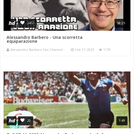
hd
2457
58:25
Alessandro Barbero - Una scorretta
equiparazione
Alessandro Barbero Fan Channel
Feb 17, 2023
117K
hd
20
1:49