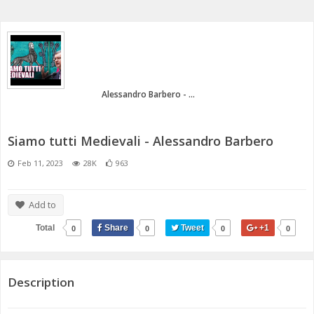
ANNI 80/90
A.C.D.C.
MICENI
MONETA UNICA E TERROR
PASSATO E PRESENTE
MEDI E PERSIANI
POST 2020 E ATTUALITÀ
IL TEMPO E LA STORIA
GRECI
Alessandro Barbero - ...
IMPERO ROMANO
Siamo tutti Medievali - Alessandro Barbero
CIVILTÀ PRECOLOMBIANE
Feb 11, 2023
28K
963
Add to
Total
Share
Tweet
+1
0
0
0
0
Description