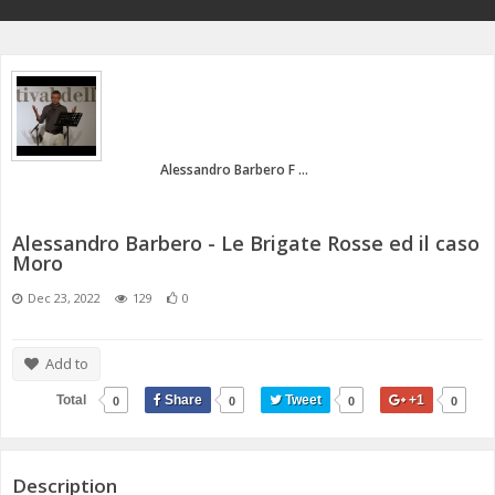
ANNI 80/90
A.C.D.C.
MICENI
MONETA UNICA E TERROR
PASSATO E PRESENTE
MEDI E PERSIANI
POST 2020 E ATTUALITÀ
IL TEMPO E LA STORIA
GRECI
Alessandro Barbero F ...
IMPERO ROMANO
CIVILTÀ PRECOLOMBIANE
Alessandro Barbero - Le Brigate Rosse ed il caso
Moro
Dec 23, 2022
129
0
Add to
Total
Share
Tweet
+1
0
0
0
0
Description