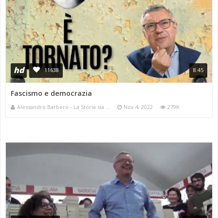
hd
11638
8:45
Fascismo e democrazia
Alessandro Barbero - La Storia sia ...
Nov 4, 2022
279K