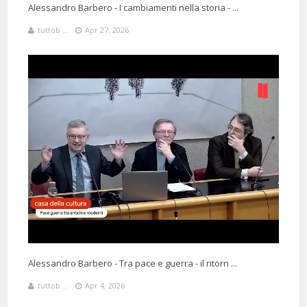
Alessandro Barbero - I cambiamenti nella storia - ...
@stefanomontecchiani7359
Said:
7 Months 23 Days 19 Hours 0 Minutes ago
tuttob ...
Apr 27, 2026
mi piacerebbe poterti
ascoltare tra 40anni mentre racconti la tragedia del corona virus
1 Months 16 Days 12 Hours 33 Minutes ago
@marinaromy3654
Said:
Starei ad ascoltarla all'infinito.
Alessandro Barbero - Tra pace e guerra - il ritorn ...
tuttob ...
Apr 4, 2026