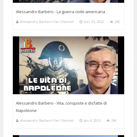
Alessandro Barbero - La guerra civile americana
9 Months 21 Days 6 Hours 4 Minutes ago
@floatingsara
Said:
Alessandro Barbero Fan Channel
Dec 25, 2022
2M
27:30 la parentesi sulla negoziazione Costa / BR è esilarante
1 Months 13 Days 17 Hours 3 Minutes ago
@robertozanetti6966
Said:
Alessandro, se i professori fossero tutti come te in Italia saremmo tutti
laureati!
Alessandro Barbero - Vita, conquiste e disfatte di
Napoleone
Alessandro Barbero Fan Channel
Jan 4, 2023
2M