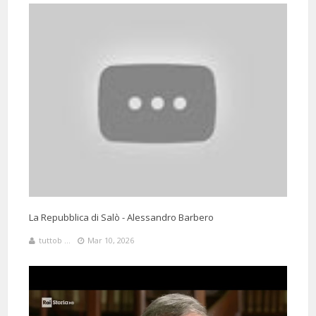
4 Months 13 Days 18 Hours 25 Minutes ago
@DdM_musica
Said:
E' la quarta volta che mi ascolto questo intervento - Barbero è molto
meglio di Netflix!!!
2 Months 315 Hours 3 Minutes ago
@GiuseppeColimoro
Said:
Quando il Prof. Barbero, racconta qualcosa ti fà vivere l'attimo. Io ho
sperato fino alla fine, che trovassero Moro.
La Repubblica di Salò - Alessandro Barbero
tuttob ...
Mar 10, 2026