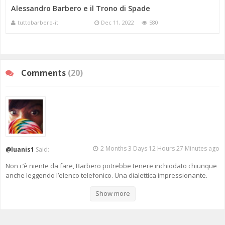
Alessandro Barbero e il Trono di Spade
tuttobarbero-it
Dec 11, 2022
580
Comments
(20)
2 Months 3 Days 12 Hours 27 Minutes ago
@luanis1
Said:
Non c’è niente da fare, Barbero potrebbe tenere inchiodato chiunque
anche leggendo l’elenco telefonico. Una dialettica impressionante.
Show more