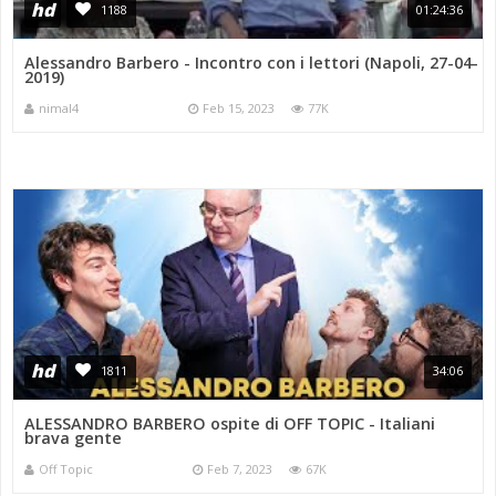
hd
1188
01:24:36
Alessandro Barbero - Incontro con i lettori (Napoli, 27-04-
2019)
nimal4
Feb 15, 2023
77K
hd
1811
34:06
ALESSANDRO BARBERO ospite di OFF TOPIC - Italiani
brava gente
Off Topic
Feb 7, 2023
67K