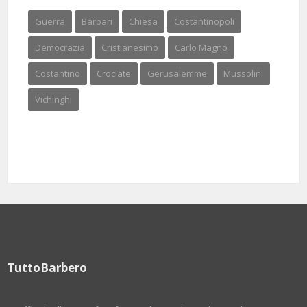
Guerra
Barbari
Chiesa
Costantinopoli
Democrazia
Cristianesimo
Carlo Magno
Costantino
Crociate
Gerusalemme
Mussolini
Vichinghi
TuttoBarbero