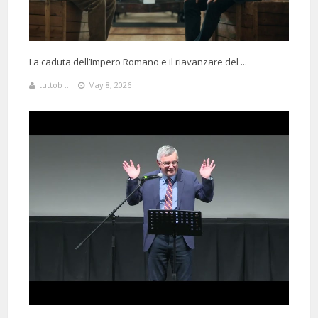
Ricordiamo che il compianto giornalista Mino Pecorelli scrisse sul
settimanale “Osservatore politico” il 02/05/1978 (col sequestro di Moro
ancora in corso) : “È Yalta che ha deciso via Mario Fani”
La caduta dell’Impero Romano e il riavanzare del ...
tuttob ...
May 8, 2026
8 Months 3 Days 15 Hours 14 Minutes ago
@federicovanich5134
Said:
Lo straordinario modo di narrare la Storia di Barbero è qualcosa di
unico!