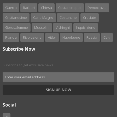
Guerra
Barbari
Chiesa
Costantinopoli
Democrazia
Cristianesimo
Carlo Magno
Costantino
Crociate
Gerusalemme
Mussolini
Vichinghi
Inquisizione
Francia
Rivoluzione
Hitler
Napoleone
Russia
Celti
Subscribe Now
Subscribe to get exclusive news
SIGN UP NOW
Social