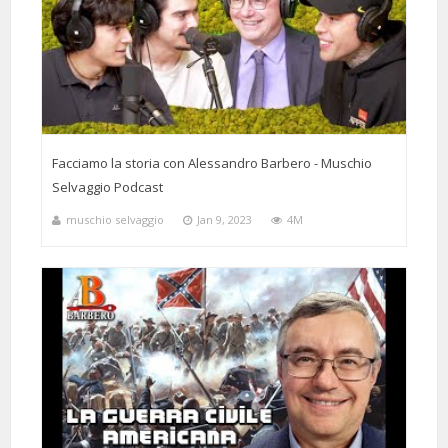
1 Months 19 Days 14 Hours 4 Minutes ago
@tommasoraite7067
Said:
È un peccato che nei licei ai ragazzi della mia età non venga insegnata
una parte di storia così importante come gli anni di piombo.
Facciamo la storia con Alessandro Barbero - Muschio
Selvaggio Podcast
muschio selvaggio
Jan 9, 2023
4M
8 Months 3 Days 7 Hours 34 Minutes ago
@TheWindstorm2012
Said:
Il Prof. Barbero renderebbe interessante anche la lista della spesa.