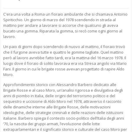
C'era una volta a Roma un fioraio ambulante che si chiamava Antonio
Spiriticchio. Un giorno di marzo del 1978 scendendo in strada al
mattino per andare a lavorare si accorse che qualcuno gli aveva
bucato una gomma. Riparata la gomma, si recò come ogni giorno al
lavoro.
Un paio di giorni dopo scendendo di nuovo al mattino, il fioraio trovò
che il furgone aveva tutte e quattro le gomme tagliate. Quel mattino
però al lavoro avrebbe fatto tardi, era la mattina del 16 marzo 1978. Il
luogo dove il fioraio di solito lavorava era via Stresa angolo via Mario
Fani. Il giorno in cui le brigate rosse avevan progettato di rapire Aldo
Moro.
Approfondimento storico con Alessandro Barbero dedicato alle
Brigate Rosse e al caso Moro, un’analisi rigorosa e divulgativa degli
anni di piombo in Italia, delle origini del terrorismo politico e del
sequestro e uccisione di Aldo Moro nel 1978, attraverso il racconto
delle dinamiche interne alle Brigate Rosse, delle motivazioni
ideologiche, delle strategie criminali e delle reazioni delle istituzioni
italiane. Barbero spiega il contesto socio-politico dell’Italia degli anni
’70, la nascita dei gruppi armati, l’evoluzione delle lotte
extraparlamentari e il significato storico e culturale del caso Moro per