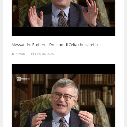
1 Months 6 Days 5 Hours 40 Minutes ago
@mehdighaderi9780
Said:
Ascolto sempre con grande entusiasmo il prof. Barbero, ma non
penso sia credibile che sia stato scelto Moro perché Fanfani non
rispondeva al citofono o perché Andreotti viveva in centro. Che io
sappia (ma posso sbagliarmi) Moro era un bersaglio a causa del
Alessandro Barbero - Drustan - Il Celta che sarebb ...
COMPROMESSO STORICO, non perché viveva a Montemario. Mi
sembra un po' approssimativa come giustificazione.
tuttob ...
Feb 18, 2026
1 Months 2 Days 12 Hours 54 Minutes ago
@vangabondo1
Said:
Ricordo ancora le ricerche casa per casa, vennero pure a casa mia a
cercarlo. Una mattina prestissimo, avevo circa 12 anni e rammento di
essermi svegliato con tre- quattro carabinieri che frugavano nella mia
stanza. Chiesi a mia madre cosa stesse succedendo, ed ella mi spiegò