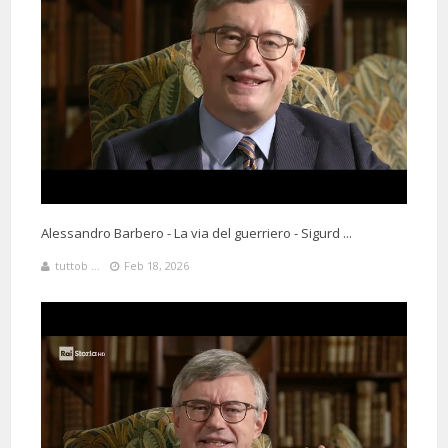
3 Months 14 Days 8 Hours 36 Minutes ago
@antoniomurdaca531
Said:
C'è da chiedersi perché Aldo Moro è stato rapito il giorno del
compromesso storico,e lui ha detto di essere stato minacciato da
Kissinger al ritorno dagli Usa,anche se Kissinger ha negato.E poi
perché gli uomini della P2 hanno depistato e insabbiato.
Alessandro Barbero - La via del guerriero - Sigurd ...
tuttob ...
Feb 18, 2026
124 Days 13 Hours 51 Minutes ago
@adrianovitali5461
Said:
Quel giorno in via Fani ''c'erano anche le brigate rosse'' ( G. Grassi)