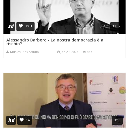
sd
1031
11:32
Alessandro Barbero - La nostra democrazia è a
rischio?
Musical Box Studio
Jan 29, 2023
44K
hd
14
3:10