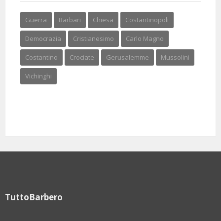
Guerra
Barbari
Chiesa
Costantinopoli
Democrazia
Cristianesimo
Carlo Magno
Costantino
Crociate
Gerusalemme
Mussolini
Vichinghi
TuttoBarbero