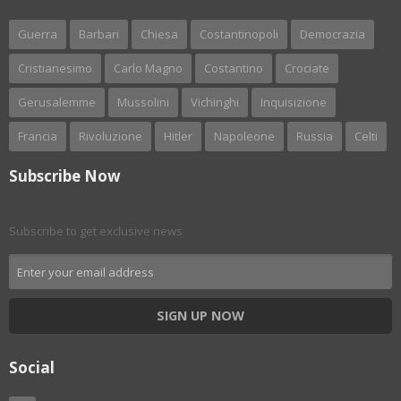
Guerra
Barbari
Chiesa
Costantinopoli
Democrazia
Cristianesimo
Carlo Magno
Costantino
Crociate
Gerusalemme
Mussolini
Vichinghi
Inquisizione
Francia
Rivoluzione
Hitler
Napoleone
Russia
Celti
Subscribe Now
Subscribe to get exclusive news
SIGN UP NOW
Social