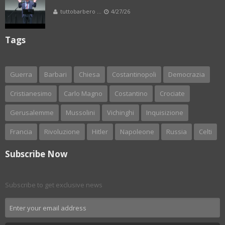
tuttobarbero ...
4/27/26
Tags
Guerra
Barbari
Chiesa
Costantinopoli
Democrazia
Cristianesimo
Carlo Magno
Costantino
Crociate
Gerusalemme
Mussolini
Vichinghi
Inquisizione
Francia
Rivoluzione
Hitler
Napoleone
Russia
Celti
Subscribe Now
Subscribe to get exclusive news