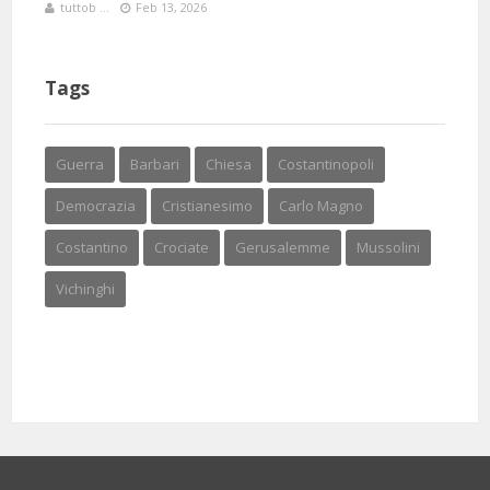
tuttob ...
Feb 13, 2026
Tags
Guerra
Barbari
Chiesa
Costantinopoli
Democrazia
Cristianesimo
Carlo Magno
Costantino
Crociate
Gerusalemme
Mussolini
Vichinghi