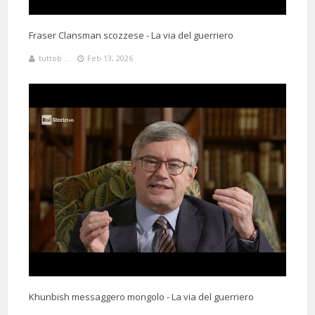
Fraser Clansman scozzese - La via del guerriero
tuttob ...
Feb 13, 2026
Khunbish messaggero mongolo - La via del guerriero