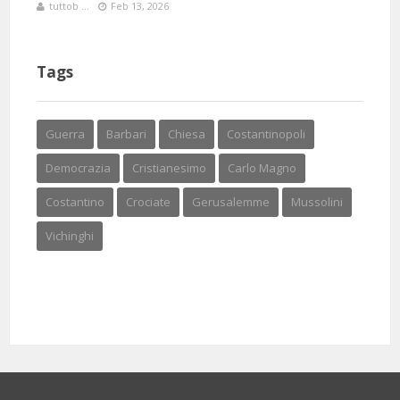
tuttob ...
Feb 13, 2026
Tags
Guerra
Barbari
Chiesa
Costantinopoli
Democrazia
Cristianesimo
Carlo Magno
Costantino
Crociate
Gerusalemme
Mussolini
Vichinghi