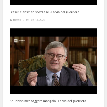
Fraser Clansman scozzese - La via del guerriero
tuttob ...
Feb 13, 2026
Khunbish messaggero mongolo - La via del guerriero