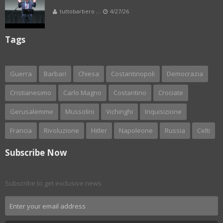
tuttobarbero ...
4/27/26
Tags
Guerra
Barbari
Chiesa
Costantinopoli
Democrazia
Cristianesimo
Carlo Magno
Costantino
Crociate
Gerusalemme
Mussolini
Vichinghi
Inquisizione
Francia
Rivoluzione
Hitler
Napoleone
Russia
Celti
Subscribe Now
Subscribe to get exclusive news