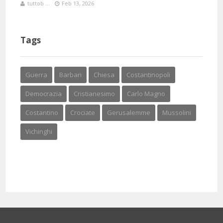
tuttob ...
Feb 13, 2026
Tags
Guerra
Barbari
Chiesa
Costantinopoli
Democrazia
Cristianesimo
Carlo Magno
Costantino
Crociate
Gerusalemme
Mussolini
Vichinghi