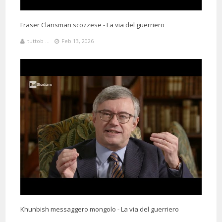
Fraser Clansman scozzese - La via del guerriero
tuttob ...
Feb 13, 2026
Khunbish messaggero mongolo - La via del guerriero