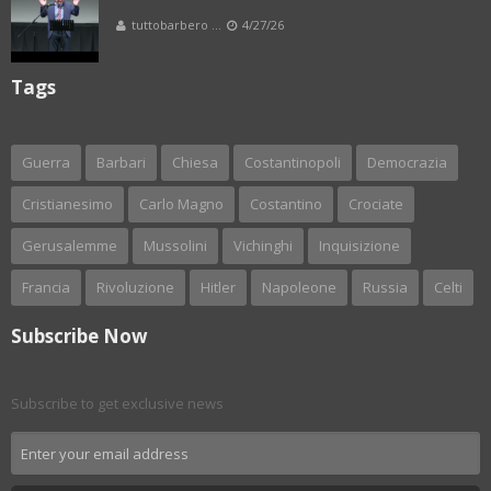
tuttobarbero ...
4/27/26
Tags
Guerra
Barbari
Chiesa
Costantinopoli
Democrazia
Cristianesimo
Carlo Magno
Costantino
Crociate
Gerusalemme
Mussolini
Vichinghi
Inquisizione
Francia
Rivoluzione
Hitler
Napoleone
Russia
Celti
Subscribe Now
Subscribe to get exclusive news