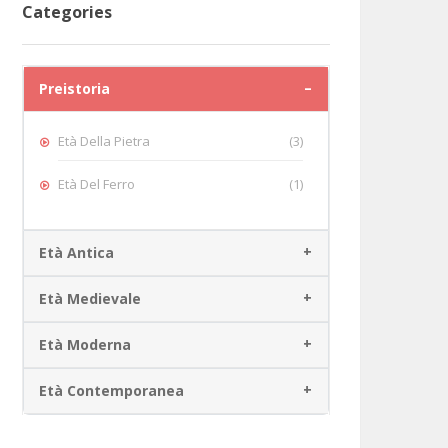
Categories
Preistoria
Età Della Pietra
(3)
Età Del Ferro
(1)
Età Antica
Età Medievale
Età Moderna
Età Contemporanea