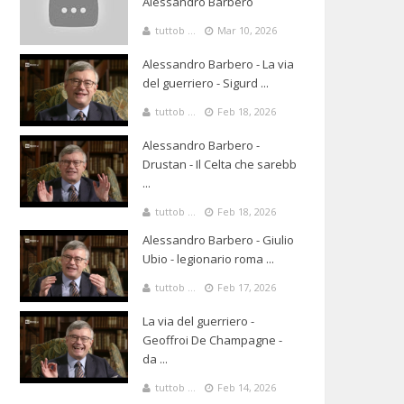
Alessandro Barbero
tuttob ...
Mar 10, 2026
Alessandro Barbero - La via
del guerriero - Sigurd ...
tuttob ...
Feb 18, 2026
Alessandro Barbero -
Drustan - Il Celta che sarebb
...
tuttob ...
Feb 18, 2026
Alessandro Barbero - Giulio
Ubio - legionario roma ...
tuttob ...
Feb 17, 2026
La via del guerriero -
Geoffroi De Champagne -
da ...
tuttob ...
Feb 14, 2026