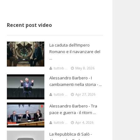
Recent post video
La caduta dell’Impero
Romano e il riavanzare del
...
tuttob ...
May 8, 2026
Alessandro Barbero - I
cambiamenti nella storia - ...
tuttob ...
Apr 27, 2026
Alessandro Barbero - Tra
pace e guerra - il ritorn ...
tuttob ...
Apr 4, 2026
La Repubblica di Salò -