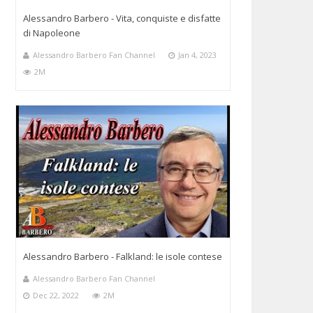
Alessandro Barbero - Vita, conquiste e disfatte
di Napoleone
Alessandro Barbero Fan Channel
Jan 4, 2023
2M
Alessandro Barbero - Falkland: le isole contese
Alessandro Barbero Fan Channel
Dec 22, 2022
2M