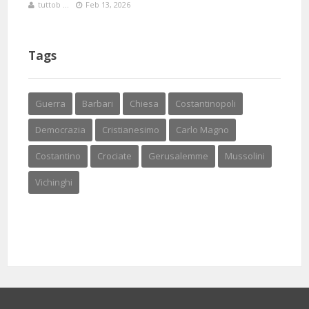
tuttob ...
Feb 13, 2026
Tags
Guerra
Barbari
Chiesa
Costantinopoli
Democrazia
Cristianesimo
Carlo Magno
Costantino
Crociate
Gerusalemme
Mussolini
Vichinghi