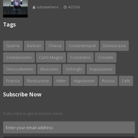
tuttobarbero ...
4/27/26
Tags
Guerra
Barbari
Chiesa
Costantinopoli
Democrazia
Cristianesimo
Carlo Magno
Costantino
Crociate
Gerusalemme
Mussolini
Vichinghi
Inquisizione
Francia
Rivoluzione
Hitler
Napoleone
Russia
Celti
Subscribe Now
Subscribe to get exclusive news