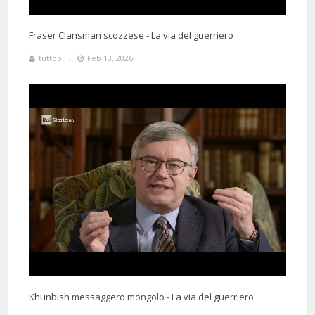
Fraser Clansman scozzese - La via del guerriero
tuttob ...
Feb 13, 2026
Khunbish messaggero mongolo - La via del guerriero