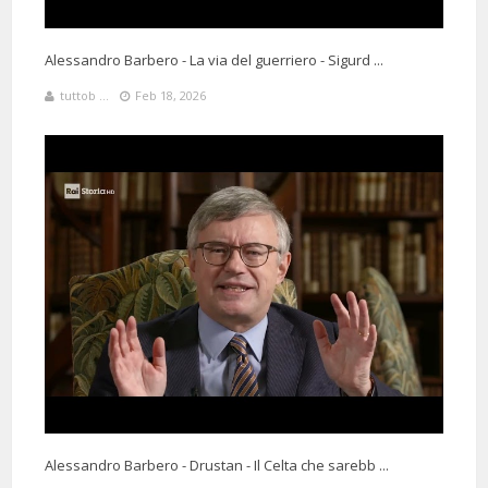
Alessandro Barbero - La via del guerriero - Sigurd ...
13 Days 2 Hours 50 Minutes ago
@massimosiviero5220
Said:
tuttob ...
Feb 18, 2026
stare li è come regalare perle ai porci
1 Months 12 Days 21 Hours 2 Minutes ago
@davidcountryside
Said:
9:45 La memoria non sempre unisce
Alessandro Barbero - Drustan - Il Celta che sarebb ...