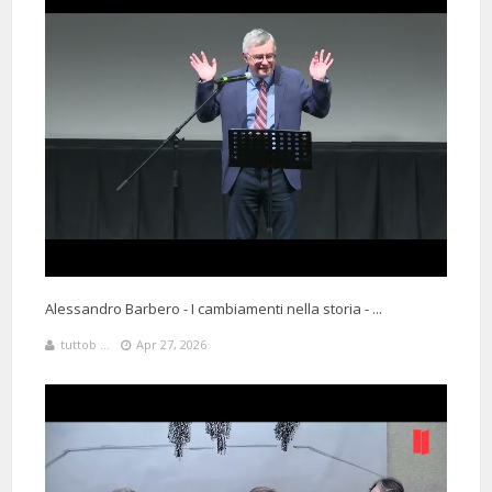
2 Months 19 Days 1 Hours 17 Minutes ago
@ilfionda2700
Said:
Mi fa stranissimo vedere il grande professore dentro la tana delle
vipere
Alessandro Barbero - I cambiamenti nella storia - ...
tuttob ...
Apr 27, 2026
3 Months 1 Days 21 Hours 19 Minutes ago
@ggg88-v3l
Said:
Silenzio in aula... Tutti zitti quando parla il Prof.