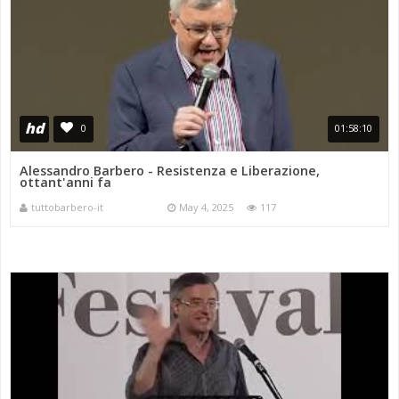
hd
0
01:58:10
Alessandro Barbero - Resistenza e Liberazione,
ottant'anni fa
tuttobarbero-it
May 4, 2025
117