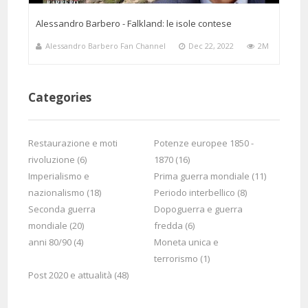
Alessandro Barbero - Falkland: le isole contese
Alessandro Barbero Fan Channel
Dec 22, 2022
2M
1 Months 18 Days 22 Hours 24 Minutes ago
@riccardomoonk3364
Said:
magari avessimo ministri con il suo eloquio, cultura, e soprattutto
passione.
Categories
Restaurazione e moti
Potenze europee 1850 -
rivoluzione (6)
1870 (16)
Imperialismo e
Prima guerra mondiale (11)
nazionalismo (18)
Periodo interbellico (8)
Seconda guerra
Dopoguerra e guerra
3 Months 3 Days 7 Hours 31 Minutes ago
@paolaleoncini2357
Said:
mondiale (20)
fredda (6)
Barbero legge per non mettere a disagio i suoi alunni
anni 80/90 (4)
Moneta unica e
terrorismo (1)
Post 2020 e attualità (48)