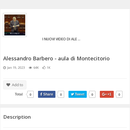
ANNI 80/90
A.C.D.C.
MICENI
MONETA UNICA E TERROR
PASSATO E PRESENTE
MEDI E PERSIANI
POST 2020 E ATTUALITÀ
IL TEMPO E LA STORIA
GRECI
I NUOVI VIDEO DI ALE ...
IMPERO ROMANO
Alessandro Barbero - aula di Montecitorio
CIVILTÀ PRECOLOMBIANE
Jan 19, 2023
64K
1K
Add to
Total
Share
Tweet
+1
0
0
0
0
Description