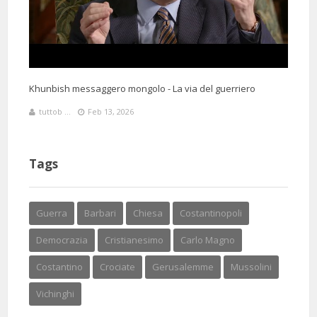
Khunbish messaggero mongolo - La via del guerriero
tuttob ...
Feb 13, 2026
Tags
Guerra
Barbari
Chiesa
Costantinopoli
Democrazia
Cristianesimo
Carlo Magno
Costantino
Crociate
Gerusalemme
Mussolini
Vichinghi