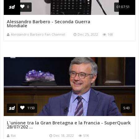
sd
0
01:07:51
Alessandro Barbero - Seconda Guerra
Mondiale
Alessandro Barbero Fan Channel
Dec 25, 2022
168
sd
1150
5:43
L'unione tra la Gran Bretagna e la Francia - SuperQuark
28/07/202 ...
Rai
Dec 18, 2022
51K