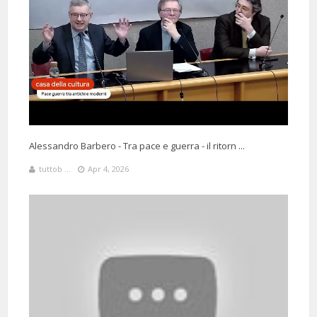
9 Days 1 Hours 59 Minutes ago
@A3you
Said:
Dovrebbe tornarci di tanto in tanto
Alessandro Barbero - Tra pace e guerra - il ritorn ...
tuttob ...
Apr 4, 2026
8 Months 19 Days 2 Hours 17 Minutes ago
@MarcoBriata
Said:
Senatore a vita. Grazie.