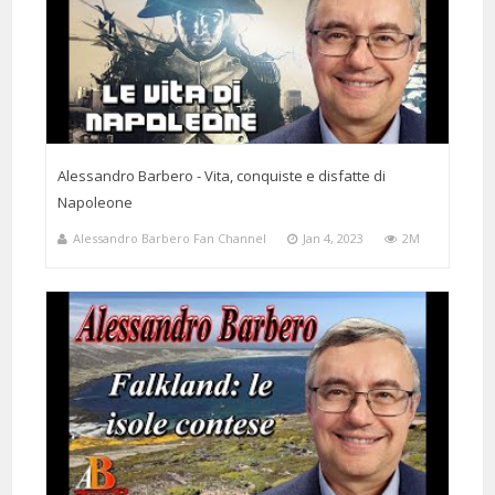
2 Months 15 Days 23 Hours 10 Minutes ago
@fulviosarnelli3919
Said:
Quanto stai bene su quei banchi oh Maestro
Alessandro Barbero - Vita, conquiste e disfatte di
Napoleone
Alessandro Barbero Fan Channel
Jan 4, 2023
2M
8 Months 8 Days 19 Hours 6 Minutes ago
@leononpervenuto
Said:
ODDIO BARBERO NELLA CAMERA??? Non potevo chiedere di meglio