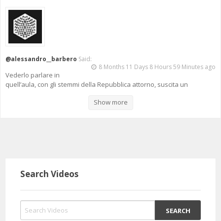
@alessandro__barbero
Said:
8 Months 11 Days 8 Hours 59 Minutes ago
Vederlo parlare in
quell’aula, con gli stemmi della Repubblica attorno, suscita un
desiderio segreto: sperare che un giorno possa sedere su quegli
Show more
stessi scranni non come ospite, ma come membro del governo.
Search Videos
11 Months 4 Days 1 Hours 17 Minutes ago
@drugo1983
Said:
Barbero ministro dell'Istruzione