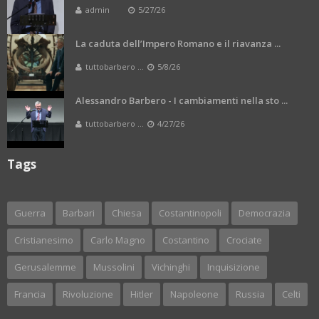
admin
5/27/26
La caduta dell’Impero Romano e il riavanza ...
tuttobarbero ...
5/8/26
Alessandro Barbero - I cambiamenti nella sto ...
tuttobarbero ...
4/27/26
Tags
Guerra
Barbari
Chiesa
Costantinopoli
Democrazia
Cristianesimo
Carlo Magno
Costantino
Crociate
Gerusalemme
Mussolini
Vichinghi
Inquisizione
Francia
Rivoluzione
Hitler
Napoleone
Russia
Celti