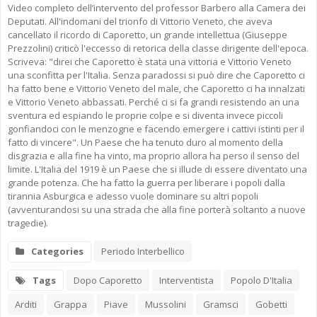
Video completo dell’intervento del professor Barbero alla Camera dei
Deputati. All'indomani del trionfo di Vittorio Veneto, che aveva
cancellato il ricordo di Caporetto, un grande intellettua (Giuseppe
Prezzolini) criticò l'eccesso di retorica della classe dirigente dell'epoca.
Scriveva: "direi che Caporetto è stata una vittoria e Vittorio Veneto
una sconfitta per l'Italia. Senza paradossi si può dire che Caporetto ci
ha fatto bene e Vittorio Veneto del male, che Caporetto ci ha innalzati
e Vittorio Veneto abbassati. Perché ci si fa grandi resistendo an una
sventura ed espiando le proprie colpe e si diventa invece piccoli
gonfiandoci con le menzogne e facendo emergere i cattivi istinti per il
fatto di vincere". Un Paese che ha tenuto duro al momento della
disgrazia e alla fine ha vinto, ma proprio allora ha perso il senso del
limite. L'Italia del 1919 è un Paese che si illude di essere diventato una
grande potenza. Che ha fatto la guerra per liberare i popoli dalla
tirannia Asburgica e adesso vuole dominare su altri popoli
(avventurandosi su una strada che alla fine porterà soltanto a nuove
tragedie).
Categories
Periodo Interbellico
Tags
Dopo Caporetto
Interventista
Popolo D'Italia
Arditi
Grappa
Piave
Mussolini
Gramsci
Gobetti