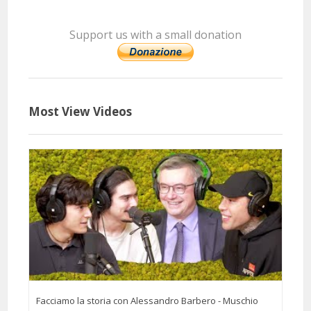
Support us with a small donation
8 Months 22 Days 19 Hours 30 Minutes ago
@riccardoleo5506
Said:
Most View Videos
Un laureato in Parlamento?🤣🤣
1 Months 18 Days 59 Minutes ago
@GiovanniBertoglio
Said:
4:32 [...] In quanto erano comandati così male [...] (alza la testa) Amo
quest'uomo
Facciamo la storia con Alessandro Barbero - Muschio