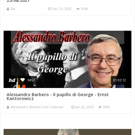
25/08/2021
Rai
Dec 13, 2022
106K
hd
3457
01:03:12
Alessandro Barbero - Il pupillo di George - Ernst
Kantorowicz
Alessandro Barbero Fan Channel
Jan 22, 2023
290K