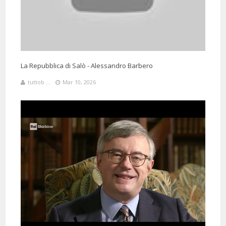
8 Months 4 Days 19 Hours 39 Minutes ago
@bassistamistico6104
Said:
Grazie Prof. Barbero, come sempre.
La Repubblica di Salò - Alessandro Barbero
tuttob ...
Mar 10, 2026
@irynasakharchuk7044
Said:
4 Months 27 Days 12 Hours 53 Minutes ago
no guerre in tutto il mondo