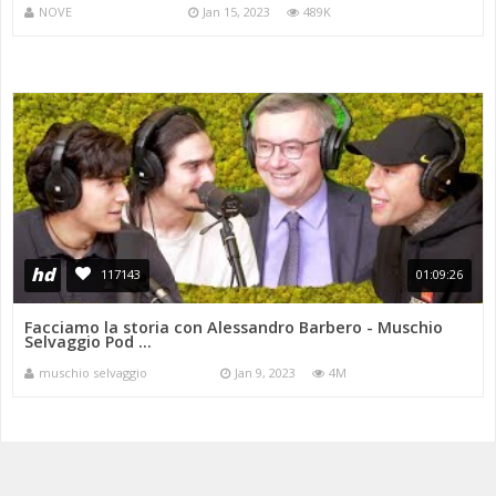
NOVE
Jan 15, 2023
489K
hd
117143
01:09:26
Facciamo la storia con Alessandro Barbero - Muschio
Selvaggio Pod ...
muschio selvaggio
Jan 9, 2023
4M