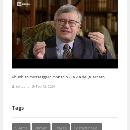
Khunbish messaggero mongolo - La via del guerriero
tuttob ...
Feb 13, 2026
Tags
Guerra
Barbari
Chiesa
Costantinopoli