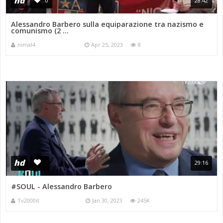
hd
0
28:42
Alessandro Barbero sulla equiparazione tra nazismo e
comunismo (2 ...
nimal4
Apr 25, 2023
8
hd
29:16
#SOUL - Alessandro Barbero
Tv2000it
Jan 30, 2023
245K