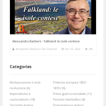
Alessandro Barbero - Falkland: le isole contese
Alessandro Barbero Fan Channel
Dec 22, 2022
2M
Categories
Restaurazione e moti
Potenze europee 1850 -
rivoluzione (6)
1870 (16)
Imperialismo e
Prima guerra mondiale (11)
nazionalismo (18)
Periodo interbellico (8)
Seconda guerra
Dopoguerra e guerra