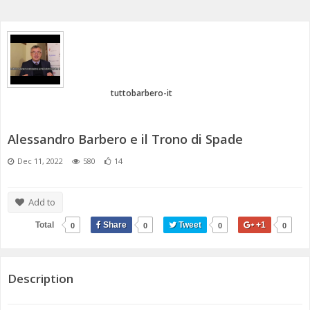
ANNI 80/90
A.C.D.C.
MICENI
MONETA UNICA E TERROR
PASSATO E PRESENTE
MEDI E PERSIANI
POST 2020 E ATTUALITÀ
IL TEMPO E LA STORIA
GRECI
tuttobarbero-it
IMPERO ROMANO
Alessandro Barbero e il Trono di Spade
CIVILTÀ PRECOLOMBIANE
Dec 11, 2022
580
14
Add to
Total
Share
Tweet
+1
0
0
0
0
Description