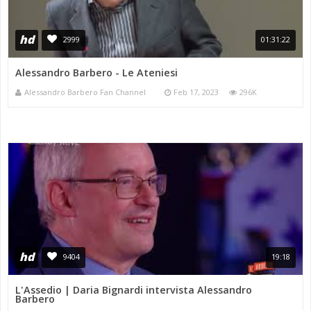
hd
2999
01:31:22
Alessandro Barbero - Le Ateniesi
Alessandro Barbero Fan Channel
Feb 17, 2023
296K
hd
9404
19:18
L'Assedio | Daria Bignardi intervista Alessandro
Barbero