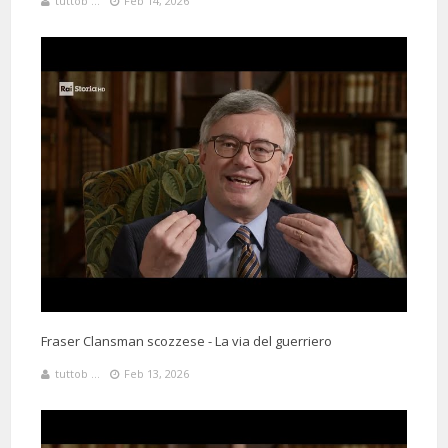
tuttob ...
Feb 14, 2026
Fraser Clansman scozzese - La via del guerriero
tuttob ...
Feb 13, 2026