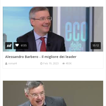
sd
6135
55:12
Alessandro Barbero - Il migliore dei leader
nimal4
Feb 19, 2023
493K