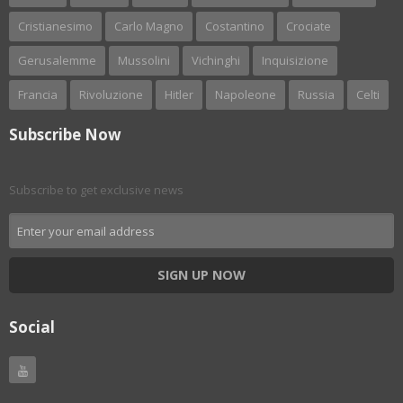
Cristianesimo
Carlo Magno
Costantino
Crociate
Gerusalemme
Mussolini
Vichinghi
Inquisizione
Francia
Rivoluzione
Hitler
Napoleone
Russia
Celti
Subscribe Now
Subscribe to get exclusive news
SIGN UP NOW
Social