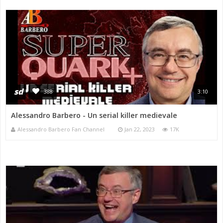
sd
388
3:10
Alessandro Barbero - Un serial killer medievale
Alessandro Barbero Fan Channel
Jan 22, 2023
17K