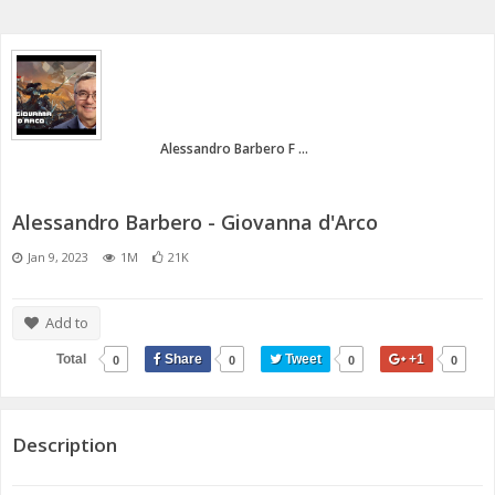
ANNI 80/90
A.C.D.C.
MICENI
MONETA UNICA E TERROR
PASSATO E PRESENTE
MEDI E PERSIANI
POST 2020 E ATTUALITÀ
IL TEMPO E LA STORIA
GRECI
Alessandro Barbero F ...
IMPERO ROMANO
Alessandro Barbero - Giovanna d'Arco
CIVILTÀ PRECOLOMBIANE
Jan 9, 2023
1M
21K
Add to
Total
Share
Tweet
+1
0
0
0
0
Description