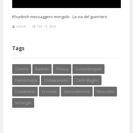
Khunbish messaggero mongolo - La via del guerriero
tuttob ...
Feb 13, 2026
Tags
Guerra
Barbari
Chiesa
Costantinopoli
Democrazia
Cristianesimo
Carlo Magno
Costantino
Crociate
Gerusalemme
Mussolini
Vichinghi