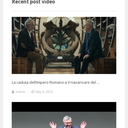
Recent post video
@alessandroquerci9101
Said:
9 Months 19 Days 18 Hours 23 Minutes ago
La storia per capire chi
eravamo, chi siamo, dove andremo !!! Il compito che non svolge la
scuola; lo svolge il prof Barbero. GRANDE !!!
La caduta dell’Impero Romano e il riavanzare del ...
3 Days 17 Hours 23 Minutes ago
@raffaelebarisciani4191
Said:
tuttob ...
May 8, 2026
ricordo un film dove Churchill e De Gaulle stavano litigando
furiosamente. A un certo punto Il grande statista inglese, esasperato,
disse: adesso capisco perchè ci avete consegnato Giovanna D'Arco