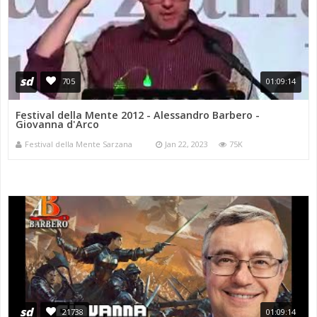
sd
705
01:09:14
Festival della Mente 2012 - Alessandro Barbero -
Giovanna d'Arco
Festival della Mente Sarzana
Jan 22, 2023
75K
sd
21738
01:09:14