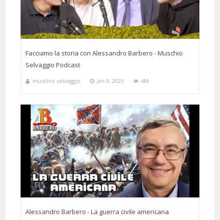
9 Months 16 Days 56 Minutes ago
@jettero75
Said:
Quella di Giovanna d'Arco è una storia molto triste che rappresenta
bene la cattiveria e l'intrigo che si annida nell'animo umano.
Facciamo la storia con Alessandro Barbero - Muschio
Selvaggio Podcast
muschio selvaggio
Jan 9, 2023
4M
8 Months 13 Days 14 Hours 40 Minutes ago
@Ohnojohn86
Said:
storia incredibile, narrata in maniera altrettanto incredibile
Alessandro Barbero - La guerra civile americana