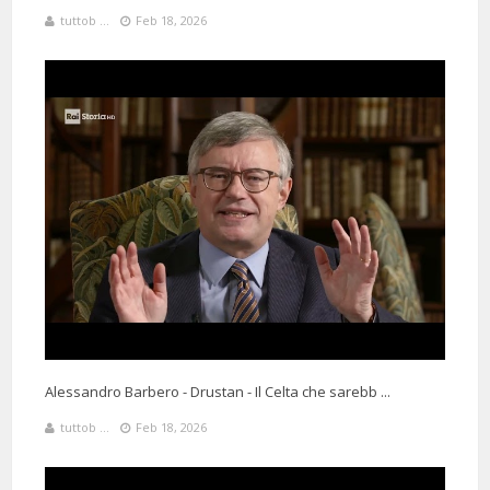
tuttob ...
Feb 18, 2026
19 Days 224 Minutes ago
@ivancecchini3576
Said:
Fantastico Professore !
8 Months 14 Days 5 Hours 27 Minutes ago
@marysistersshow
Said:
La storia raccontata da lei è quasi un'esperienza, pare di star lì!
Alessandro Barbero - Drustan - Il Celta che sarebb ...
Grazie mille per i suoi video interessantissimi!!
tuttob ...
Feb 18, 2026