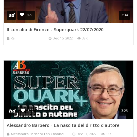
sd
879
3:34
Il concilio di Firenze - Superquark 22/07/2020
Rai
Dec 15, 2022
38K
hd
307
3:23
Alessandro Barbero - La nascita del diritto d’autore
Alessandro Barbero Fan Channel
Dec 11, 2022
13K