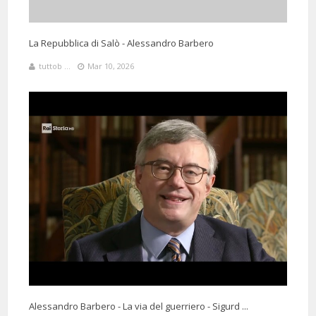
La Repubblica di Salò - Alessandro Barbero
tuttob ...
Mar 10, 2026
7 Months 9 Days 22 Hours 51 Minutes ago
@claudiotrombetti372
Said:
È sempre un grandissimo piacere ascoltare la storia raccontata in
questi modi. Grande
5 Months 315 Hours 29 Minutes ago
@mariaales6449
Said:
Grazie per come racconta la storia, non finirei mai d'ascoltarLa
Alessandro Barbero - La via del guerriero - Sigurd ...