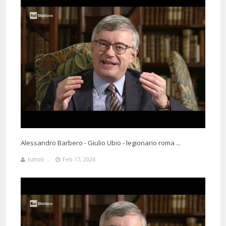
11 Months 4 Days 6 Hours 16 Minutes ago
@daenyblacky8114
Said:
Giovanissima, motivata, una forza d'animo incredibile. Una missione
che sentiva. Non è la sola donna che scenderà in battaglia a capo di
un esercito (ridicolo pensare che sia impossibile), ma la sua fine, il
modo nel quale è stata abbandonata pur essendo così devota non è
altrettanto trionfale. Senza dubbio sapeva rispondere di fronte a
commissioni di uomini. Per molti versi è un'ispirazione. Barbero
sempre sul pezzo.
Alessandro Barbero - Giulio Ubio - legionario roma ...
tuttob ...
Feb 17, 2026