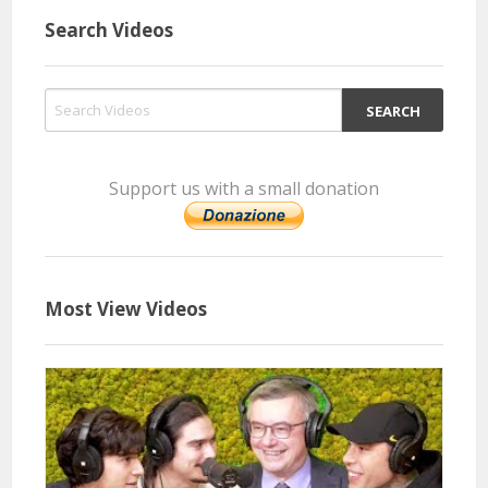
Search Videos
11 Months 36 Hours 1 Minutes ago
@elio331
Said:
In questi tempi ci vorrebbe una Giovanna d'arco....
Support us with a small donation
114 Hours 8 Minutes ago
@mariellacosta5707
Said:
Most View Videos
Averlo avuto come insegnante di storia al Liceo!!!