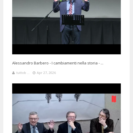
8 Months 21 Days 1 Hours 13 Minutes ago
@lucacecconi1387
Said:
Immenso professor Barbero, farebbe innamorare delle storia
chiunque
Alessandro Barbero - I cambiamenti nella storia - ...
tuttob ...
Apr 27, 2026
22 Days 4 Hours 33 Minutes ago
@JALKA887
Said:
Fantastico professore.... Ogni volta rimango incantato ad ascoltarlo...