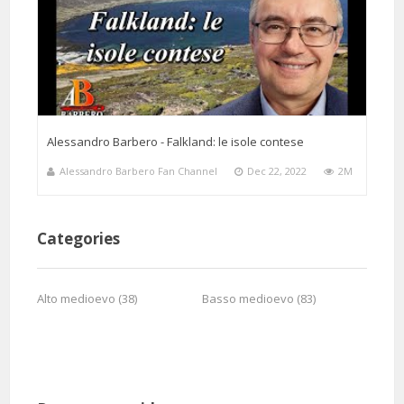
122 Days 21 Hours 12 Minutes ago
@paolosalis4711
Said:
E molto meglio di guardare il film grazie proff lei è una nostra
istituzione dobbiamo diffenderla
Alessandro Barbero - Falkland: le isole contese
Alessandro Barbero Fan Channel
Dec 22, 2022
2M
Categories
122 Hours 11 Minutes ago
@Storm-zn2lh
Said:
Alto medioevo (38)
Basso medioevo (83)
Grandissimo Professore, meglio di un film