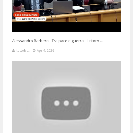
3 Months 2 Days 7 Hours 32 Minutes ago
@lalluccia74
Said:
Grazie, Lei ha la capacità di rendere reali e vicini i personaggi della
Alessandro Barbero - Tra pace e guerra - il ritorn ...
Storia. Sembra di essere lì con loro....sto ascoltando tutti i suoi video,
tuttob ...
Apr 4, 2026
le ore della giornata non sono abbastanza!
112 Days 19 Hours 5 Minutes ago
@elenachiriasi5921
Said:
Che meraviglia la storia con lei professore! 😍