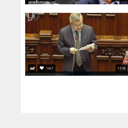
sd
1627
11:18