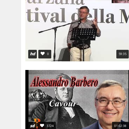
hd
0
59:35
sd
3724
01:02:38