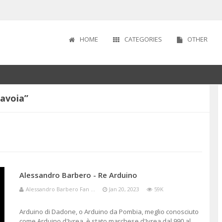
HOME
CATEGORIES
OTHER
I
IODO
 SECOLO
1870
savoia”
ICA
LISMO
OPEI
Alessandro Barbero - Re Arduino
ALE
Alessandro Barbero Fan ...
Jan 20, 2023
59K
FREDDA
Arduino di Dadone, o Arduino da Pombia, meglio conosciuto
come Arduino d'Ivrea, è stato marchese d'Ivrea dal 990 al