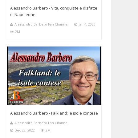
Alessandro Barbero - Vita, conquiste e disfatte
di Napoleone
Alessandro Barbero Fan Channel
Jan 4, 2023
2M
Alessandro Barbero - Falkland: le isole contese
Alessandro Barbero Fan Channel
Dec 22, 2022
2M