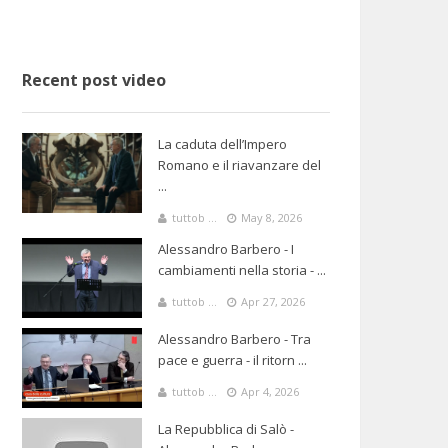
Recent post video
La caduta dell’Impero
Romano e il riavanzare del
...
tuttob ...
May 8, 2026
Alessandro Barbero - I
cambiamenti nella storia - ...
tuttob ...
Apr 27, 2026
Alessandro Barbero - Tra
pace e guerra - il ritorn ...
tuttob ...
Apr 4, 2026
La Repubblica di Salò -