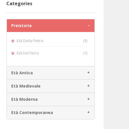
Categories
Preistoria
Età Della Pietra
(3)
Età Del Ferro
(1)
Età Antica
Età Medievale
Età Moderna
Età Contemporanea