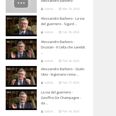
Alessandro Barbero
tuttob ...
Mar 10, 2026
Alessandro Barbero - La via
del guerriero - Sigurd ...
tuttob ...
Feb 18, 2026
Alessandro Barbero -
Drustan - Il Celta che sarebb
...
tuttob ...
Feb 18, 2026
Alessandro Barbero - Giulio
Ubio - legionario roma ...
tuttob ...
Feb 17, 2026
La via del guerriero -
Geoffroi De Champagne -
da ...
tuttob ...
Feb 14, 2026