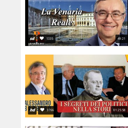
sd
1335
49:21
hd
3766
01:25:58