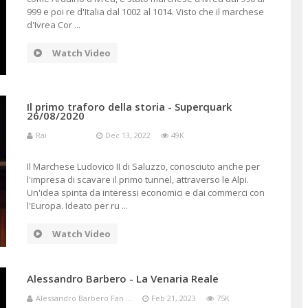
999 e poi re d'Italia dal 1002 al 1014. Visto che il marchese
d'Ivrea Cor ...
ISMO
Watch Video
Il primo traforo della storia - Superquark
26/08/2020
Rai
Dec 13, 2022
49K
Il Marchese Ludovico II di Saluzzo, conosciuto anche per
l'impresa di scavare il primo tunnel, attraverso le Alpi.
Un'idea spinta da interessi economici e dai commerci con
l'Europa. Ideato per ru ...
Watch Video
Alessandro Barbero - La Venaria Reale
Alessandro Barbero Fan ...
Feb 21, 2023
75K