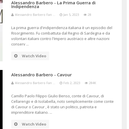
Alessandro Barbero - La Prima Guerra di
Indipendenza
Alessandro Barbero Fan ...
Jan 5, 2023
28
La prima guerra d'indipendenza italiana è un episodio del
Risorgimento. Fu combattuta dal Regno di Sardegna e da
volontari italiani contro l'Impero austriaco e altre nazioni
conserv ...
Watch Video
Alessandro Barbero - Cavour
Alessandro Barbero Fan ...
Feb 2, 2023
284K
Camillo Paolo Filippo Giulio Benso, conte di Cavour, di
Cellarengo e di Isolabella, noto semplicemente come conte
di Cavour o Cavour , è stato un politico, patriota e
imprenditore italiano. ...
Watch Video