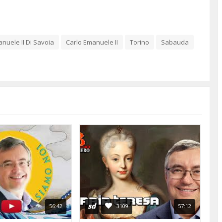
nuele II Di Savoia
Carlo Emanuele II
Torino
Sabauda
sd
56:42
3109
57:12