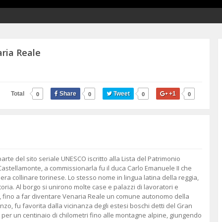
aria Reale
Total
Share
Tweet
+1
0
0
0
0
te del sito seriale UNESCO iscritto alla Lista del Patrimonio
 Castellamonte, a commissionarla fu il duca Carlo Emanuele II che
era collinare torinese. Lo stesso nome in lingua latina della reggia,
ria. Al borgo si unirono molte case e palazzi di lavoratori e
gia, fino a far diventare Venaria Reale un comune autonomo della
 Lanzo, fu favorita dalla vicinanza degli estesi boschi detti del Gran
e per un centinaio di chilometri fino alle montagne alpine, giungendo