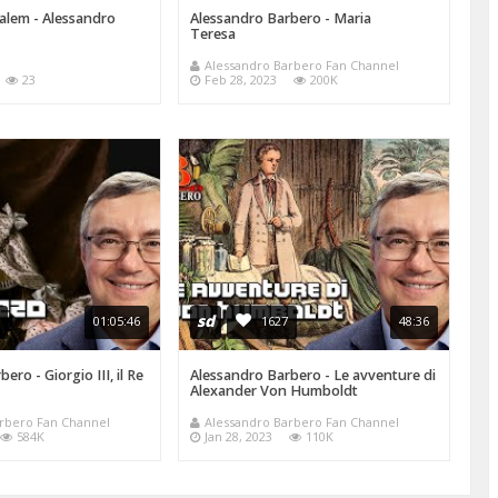
Salem - Alessandro
Alessandro Barbero - Maria
ro
Teresa
in
Alessandro Barbero Fan Channel
23
Feb 28, 2023
200K
sd
01:05:46
1627
48:36
ero - Giorgio III, il Re
Alessandro Barbero - Le avventure di
o
Alexander Von Humboldt
arbero Fan Channel
Alessandro Barbero Fan Channel
584K
Jan 28, 2023
110K