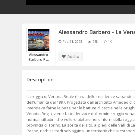
Alessandro Barbero - La Ven
Feb 21, 2023
75K
1K
Alessandro
Add to
Barbero F ...
Description
La reggia di Venaria Reale è una delle residenze sabaude par
dell'umanità dal 1997. Progettata dall'architetto Amedeo di
intendeva farne la base per le battute di caccia nella brughi
Venatio Regia, viene fatto derivare dal termine reggia venato
normali cittadini che vollero abitare nei dintorni della reg
provincia di Torino. La scelta del sito, ai piedi delle Valli di
Paese, ricchissimi di selvaggina: un territorio che si estend