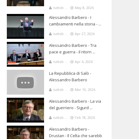
tuttob ...
May 8, 2026
Alessandro Barbero - I
cambiamenti nella storia - ...
tuttob ...
Apr 27, 2026
Alessandro Barbero - Tra
pace e guerra - il ritorn ...
tuttob ...
Apr 4, 2026
La Repubblica di Salò -
Alessandro Barbero
tuttob ...
Mar 10, 2026
Alessandro Barbero - La via
del guerriero - Sigurd ...
tuttob ...
Feb 18, 2026
Alessandro Barbero -
Drustan - Il Celta che sarebb