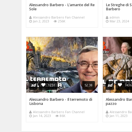
Alessandro Barbero - L’amante del Re
Le Streghe di 
Sole
Barbe
Alessandro Barbero Fan Channel
adm
Jan 2, 2023
256K
Mar 23, 2024
sd
sd
1251
52:38
7436
Alessandro Barbero - Il terremoto di
Alessandro Barb
Lisbona
pazz
Alessandro Barbero Fan Channel
Alessandro B
Jan 14, 2023
86K
Jan 11, 2023