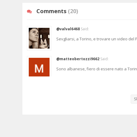
Comments
(20)
@valval6468
Said:
Sevgliarsi, a Torino, e trovare un video del
@matteobertozzi9662
Said:
Sono albanese, fiero di essere nato a Torin
@Rosannalia
Said:
Che posto meraviglioso! Quando vivevo a Tor
S
sentir raccontare la sua storia dal grandios
@FrankGibbyScrivo
Said:
La Reggia di Venaria è meravigliosa, sentir