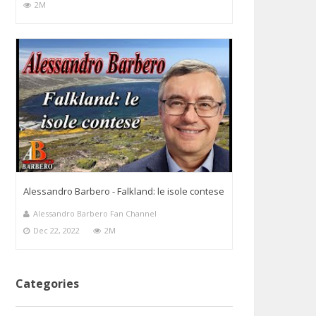
2M
Alessandro Barbero - Falkland: le isole contese
Alessandro Barbero Fan Channel
Dec 22, 2022
2M
Categories