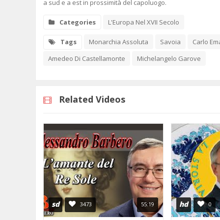
a sud e a est in prossimità del capoluogo.
Categories
L'Europa Nel XVII Secolo
Tags
Monarchia Assoluta
Savoia
Carlo Ema
Amedeo Di Castellamonte
Michelangelo Garove
Related Videos
sd
hd
3473
55:19
0