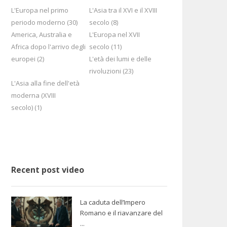
L'Europa nel primo
L'Asia tra il XVI e il XVIII
periodo moderno (30)
secolo (8)
America, Australia e
L'Europa nel XVII
Africa dopo l'arrivo degli
secolo (11)
europei (2)
L'età dei lumi e delle
rivoluzioni (23)
L'Asia alla fine dell'età
moderna (XVIII
secolo) (1)
Recent post video
La caduta dell’Impero
Romano e il riavanzare del
...