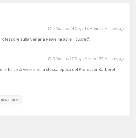
5 Months 24 Days 18 Hours 5 Minutes ago
 Professore sulla Venaria Reale mi apre il cuore😍
9 Months 17 Days 6 Hours 57 Minutes ago
o, e felice di vivere nella stessa epoca del Professor Barbero!
5 Months 23 Days 23 Hours 41 Minutes ago
ino, ogni tanto, amavo andarci in "pellegrinaggio"! Bellissimo
how more
o prof. Barbero!
3 Months 2 Days 16 Hours 18 Minutes ago
e la spiegazione del professor Barbero la rende ancora più