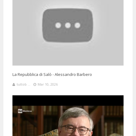
1 Months 24 Days 1 Hours 12 Minutes ago
@liaguzzardi1071
Said:
Inizia il video e metto già il like ❤
La Repubblica di Salò - Alessandro Barbero
tuttob ...
Mar 10, 2026
1 Months 18 Days 6 Hours 11 Minutes ago
@kukitaXP
Said:
Ammiriamo, rispettiamo e amiamo 😻💗