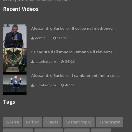
Recent Videos
Alessandro Barbero - Il corpo nel medioevo, ...
admin
5/27/26
La caduta dell’Impero Romano e il riavanza ...
tuttobarbero ...
5/8/26
Alessandro Barbero - I cambiamenti nella sto ...
tuttobarbero ...
4/27/26
Tags
Guerra
Barbari
Chiesa
Costantinopoli
Democrazia