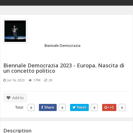
ANNI 80/90
A.C.D.C.
MICENI
MONETA UNICA E TERROR
PASSATO E PRESENTE
MEDI E PERSIANI
POST 2020 E ATTUALITÀ
IL TEMPO E LA STORIA
GRECI
Biennale Democrazia
IMPERO ROMANO
CIVILTÀ PRECOLOMBIANE
Biennale Democrazia 2023 - Europa. Nascita di
un concetto politico
Jul 16, 2023
179K
2K
Add to
Total
Share
Tweet
+1
0
0
0
0
Description