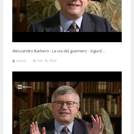
1 Months 23 Hours 34 Minutes ago
@erikbranmarino
Said:
E quando un docente arriva come Umberto Eco a fare emozionanti
Alessandro Barbero - La via del guerriero - Sigurd ...
discorsi sull'integrità europea, vuol dire che è ormai un grandissimo
intellettuale!! Meritatissimo, gran lectio magistralis professore! ❤
tuttob ...
Feb 18, 2026
1 Months 2 Days 13 Hours 2 Minutes ago
@ceciliascalari4528
Said:
Enorme 💕