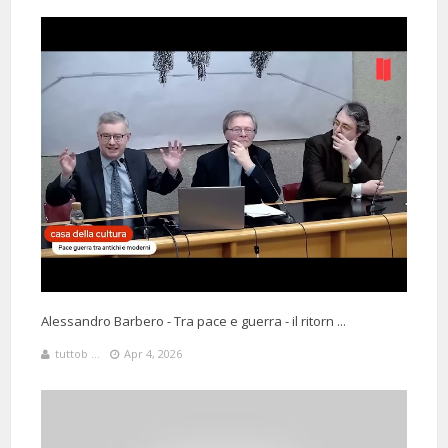
3 Months 25 Days 4 Hours 8 Minutes ago
@Arizona77549
Said:
Alessandro Barbero patrimonio dell'umanità e orgoglio"raro"Italiano
♥️
Alessandro Barbero - Tra pace e guerra - il ritorn ...
tuttob ...
Apr 4, 2026
1 Months 19 Days 1 Hours 23 Minutes ago
@marinacesanelli1363
Said:
Grande prof Barbero