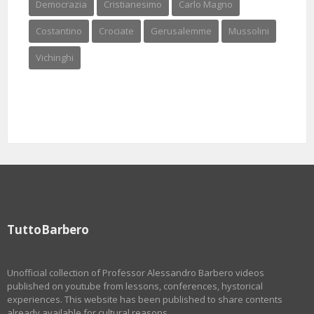
Democrazia
Cristianesimo
Carlo Magno
Costantino
Crociate
Gerusalemme
Mussolini
Vichinghi
TuttoBarbero
Unofficial collection of Professor Alessandro Barbero videos
published on youtube from lessons, conferences, hystorical
experiences. This website has been published to share contents
already available for cultural reasons.