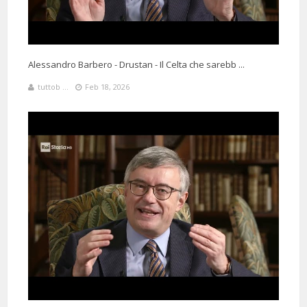
Alessandro Barbero - Drustan - Il Celta che sarebb ...
tuttob ...
Feb 18, 2026
1 Months 19 Days 121 Minutes ago
@EdoardoBe
Said:
Analisi veramente interessante, grande Barbero! 😌
8 Months 29 Days 30 Minutes ago
@elenacaprio783
Said:
Peccato non aver avuto il prof Barbero e le sue registrazioni quando
ancora insegnavo, ormai anni ed anni fa. Comunque grazie, prof.