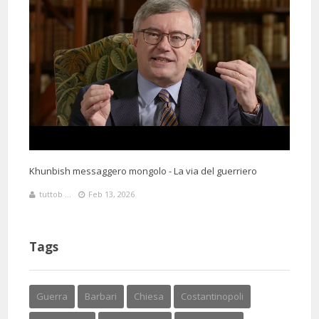
Khunbish messaggero mongolo - La via del guerriero
tuttob ...
Feb 13, 2026
Tags
Guerra
Barbari
Chiesa
Costantinopoli