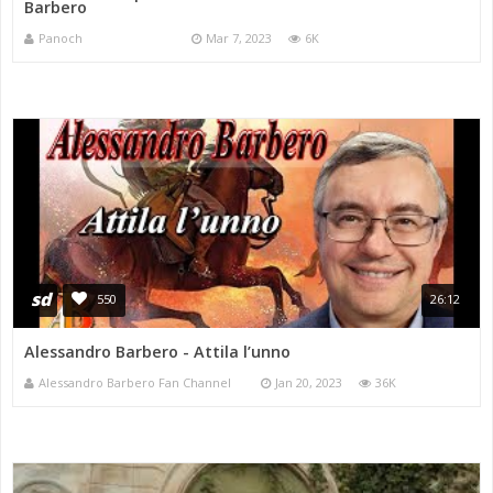
Barbero
Panoch
Mar 7, 2023
6K
sd
550
26:12
Alessandro Barbero - Attila l’unno
Alessandro Barbero Fan Channel
Jan 20, 2023
36K