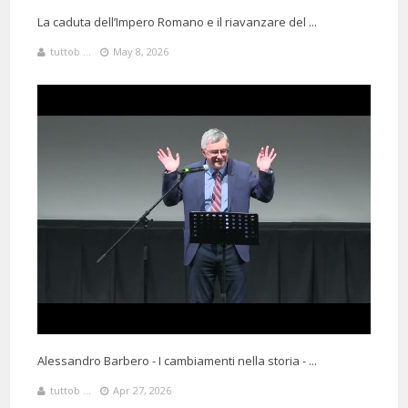
per le sedie...grazie prof
La caduta dell’Impero Romano e il riavanzare del ...
tuttob ...
May 8, 2026
@valentinamascetti2356
Said:
1 Months 25 Days 9 Hours 17 Minutes ago
Prof. Le Sue piccole
incursioni nel presente sono sempre lucidissime.
Alessandro Barbero - I cambiamenti nella storia - ...
1 Months 26 Days 23 Minutes ago
@felicecolonna-j5f
Said:
tuttob ...
Apr 27, 2026
grazie professor Barbero