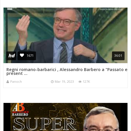
hd
1671
36:01
Regni romano-barbarici , Alessandro Barbero a "Passato e
present ...
Panoch
Mar 19, 2023
127K