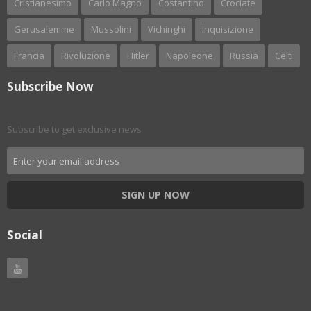
Cristianesimo
Carlo Magno
Costantino
Crociate
Gerusalemme
Mussolini
Vichinghi
Inquisizione
Francia
Rivoluzione
Hitler
Napoleone
Russia
Celti
Subscribe Now
Subscribe to get exclusive news
SIGN UP NOW
Social