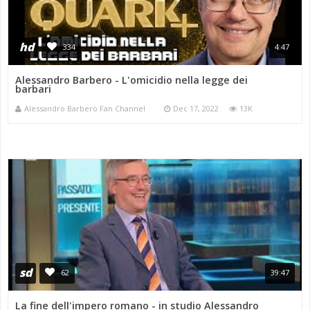
hd
334
4:47
Alessandro Barbero - L'omicidio nella legge dei
barbari
Alessandro Barbero Fan Channel
Dec 17, 2022
13K
sd
62
39:47
La fine dell'impero romano - in studio Alessandro