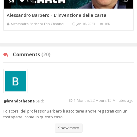
sd
310
4:30
Alessandro Barbero - L'invenzione della carta
Alessandro Barbero Fan Channel
Jan 16, 2023
16K
Comments
(20)
1 Months 22 Hours 15 Minutes ago
@brandotheone
Said:
I discorsi del professor Barbero li ascolterei anche registrati con un
tostapane, come in questo caso.
Show more