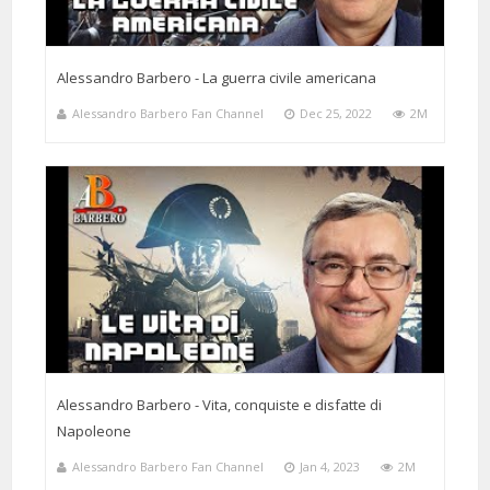
1 Months 19 Days 1 Hours 33 Minutes ago
@TheSupergiuggiola
Said:
e poi dice grazie e si mette l'orologio...e io sbigottisco e mi sento
morire. e mi pento di aver messo su una sua lezione per ascoltarla
Alessandro Barbero - La guerra civile americana
intanto che cucino invece di contemplarla in trance ipnotica. in
Alessandro Barbero Fan Channel
Dec 25, 2022
2M
compenso in ognuna delle 5 portate emerse e in ognuna delle loro
future riproduzioni ci sarà per me la proiezione del mio costrutto
mentale su questi argomenti
@valentinamascetti2356
Said:
1 Months 25 Days 9 Hours 19 Minutes ago
Buona giornata Prof. Grazie
Alessandro Barbero - Vita, conquiste e disfatte di
come sempre, da una Sua fedele vassalla🥰
Napoleone
Alessandro Barbero Fan Channel
Jan 4, 2023
2M