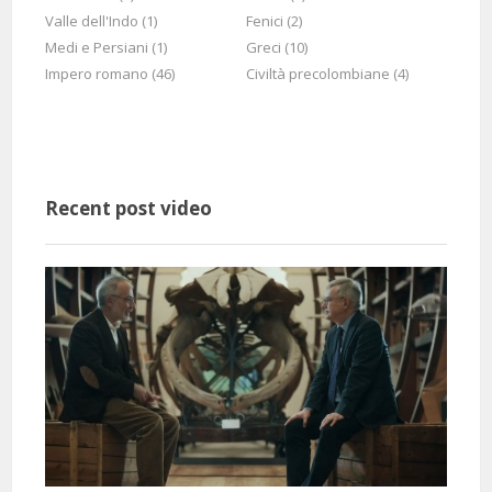
Valle dell'Indo (1)
Fenici (2)
Medi e Persiani (1)
Greci (10)
Impero romano (46)
Civiltà precolombiane (4)
@templetonparceley8645
Said:
1 Months 24 Days 22 Hours 26 Minutes ago
2 minuti del Professore
valgono, ed anzi surclassano, 30 anni di balle del Grande Malfattore
appena scomparso (RIP). Mi rendo conto che la realpolitik impone un
certo modo di agire e parlare.... ma mi piace immaginare il Prof che si
Recent post video
prende una responsabilità di governo!! Thanks God you gave us the
Mighty Prof❤
1 Months 11 Days 7 Hours 23 Minutes ago
@riccardokalb5958
Said:
meglio che andare al cinema, lo ascolterei parlare anche dei feltrini