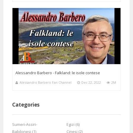
1 Months 26 Days 9 Hours 27 Minutes ago
@scurbacet
Said:
Unico, Vero, grande MAESTRO il nostro Alessandro BARBERO !!!
Alessandro Barbero - Falkland: le isole contese
Alessandro Barbero Fan Channel
Dec 22, 2022
2M
1 Months 21 Days 1 Hours 14 Minutes ago
@fredybell6963
Said:
⚜️Grazie Dottor Barbero. È sempre un grande piacere e onore,
Categories
seguire le sue lezioni e considerazioni. 🃏🔝
Sumeri-Assiri-
Egizi (6)
Babilonesi (1)
Cinesi (2)